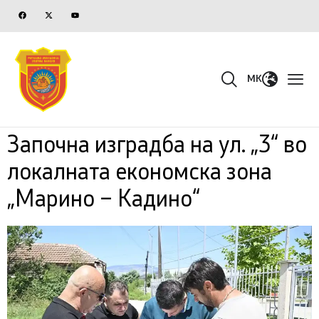
MK
Започна изградба на ул. „3“ во
локалната економска зона
„Марино – Кадино“