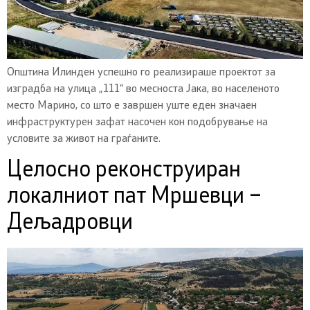
Општина Илинден успешно го реализираше проектот за
изградба на улица „111“ во месноста Јака, во населеното
место Марино, со што е завршен уште еден значаен
инфраструктурен зафат насочен кон подобрување на
условите за живот на граѓаните.
Целосно реконструиран
локалниот пат Мршевци –
Дељадровци