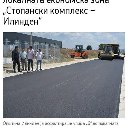
локалната економска зона
„Стопански комплекс –
Илинден“
Општина Илинден ја асфалтираше улица „6“ во локалната