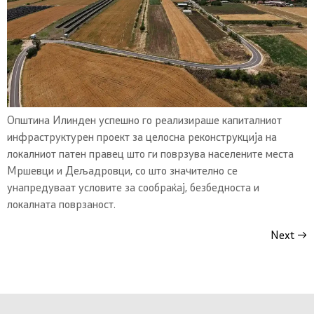
Општина Илинден успешно го реализираше капиталниот
инфраструктурен проект за целосна реконструкција на
локалниот патен правец што ги поврзува населените места
Мршевци и Дељадровци, со што значително се
унапредуваат условите за сообраќај, безбедноста и
локалната поврзаност.
Next
→