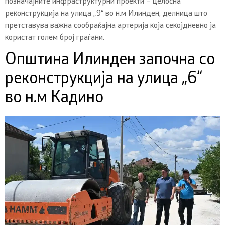
позначајните инфраструктурни проекти – целосна
реконструкција на улица „9“ во н.м Илинден, делница што
претставува важна сообраќајна артерија која секојдневно ја
користат голем број граѓани.
Општина Илинден започна со
реконструкција на улица „6“
во н.м Кадино