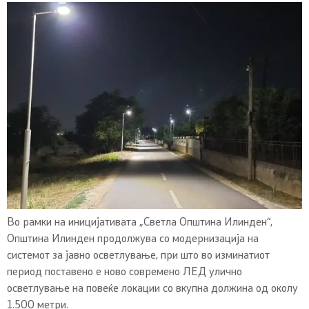
Во рамки на иницијативата „Светла Општина Илинден“,
Општина Илинден продолжува со модернизација на
системот за јавно осветлување, при што во изминатиот
период поставено е ново современо ЛЕД улично
осветлување на повеќе локации со вкупна должина од околу
1.500 метри.