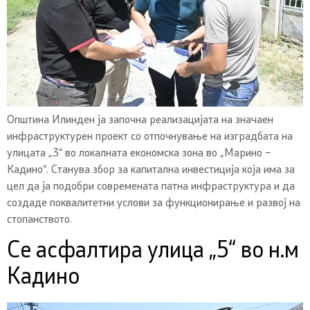
Општина Илинден ја започна реализацијата на значаен
инфраструктурен проект со отпочнување на изградбата на
улицата „3“ во локалната економска зона во „Марино –
Кадино“. Станува збор за капитална инвестиција која има за
цел да ја подобри современата патна инфраструктура и да
создаде поквалитетни услови за функционирање и развој на
стопанството.
Се асфалтира улица „5“ во н.м
Кадино