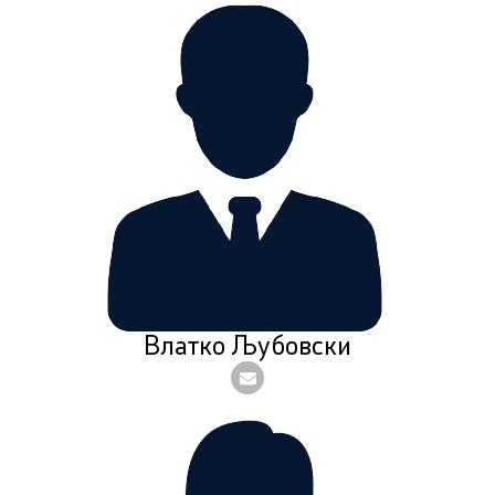
Влатко Љубовски