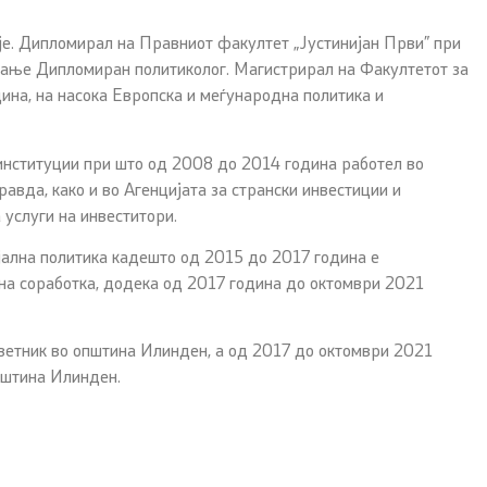
пје. Дипломирал на Правниот факултет „Јустинијан Први” при
 звање Дипломиран политиколог. Магистрирал на Факултетот за
ина, на насока Европска и меѓународна политика и
институции при што од 2008 до 2014 година работел во
вда, како и во Агенцијата за странски инвестиции и
 услуги на инвеститори.
јална политика кадешто од 2015 до 2017 година е
на соработка, додека од 2017 година до октомври 2021
оветник во општина Илинден, а од 2017 до октомври 2021
пштина Илинден.