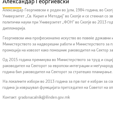
Александар Георгиевски
Александар Георгиевски е роден во јули, 1984 година, во Ско
Универзитет „Св. Кирил и Методиј” во Скопје и се стекнал со
политички науки при Универзитет „ФОН” во Скопје во 2013 год
дипломарија.
Георгиевски има професионално искуство во повеќе државни 
Министерството за надворешни работи и Министерството за пра
промоција на извозот како помошник раководител на Сектор за
Од 2015 година преминува во Министерството за труд и соци
раководител на Секторот за европски интеграции и меѓународ
година бил раководител на Секторот за стратешко планирање.
На локалните избори во 2013 година за прв пат е избран за с
година ја извршувал функцијата претседател на Советот на о
Контакт: gradonacalnik@ilinden.gov.mk