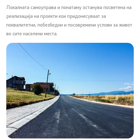
Локалната самоуправа и понатаму останува посветена на
реализација на проекти кои придонесуваат за
поквалитетни, побезбедни и посовремени услови за живот
во сите населени места.