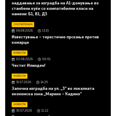
наддавање за изградба на A1-домување во
станбени куќи со компатибилни класи на
намени: Б1, В1, Д3
СООПШТЕНИЈА
06.08.2026
13:15
Известување – терестично прскање против
комарци
НОВОСТИ
02.08.2026
00:01
Честит Илинден!
НОВОСТИ
31.07.2026
14:25
Започна изградба на ул. „3“ во локалната
економска зона „Марино – Кадино“
НОВОСТИ
30.07.2026
11:22