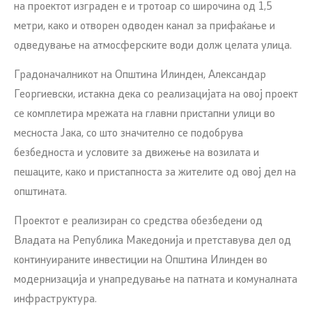
на проектот изграден е и тротоар со широчина од 1,5
метри, како и отворен одводен канал за прифаќање и
одведување на атмосферските води долж целата улица.
Градоначалникот на Општина Илинден, Александар
Георгиевски, истакна дека со реализацијата на овој проект
се комплетира мрежата на главни пристапни улици во
месноста Јака, со што значително се подобрува
безбедноста и условите за движење на возилата и
пешаците, како и пристапноста за жителите од овој дел на
општината.
Проектот е реализиран со средства обезбедени од
Владата на Република Македонија и претставува дел од
континуираните инвестиции на Општина Илинден во
модернизација и унапредување на патната и комуналната
инфраструктура.