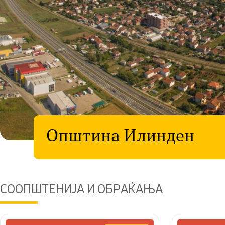
Општина Илинден
СООПШТЕНИЈА И ОБРАЌАЊА