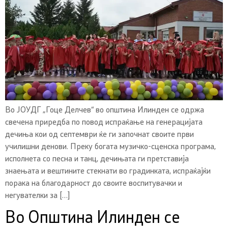
Во ЈОУДГ „Гоце Делчев“ во општина Илинден се одржа
свечена приредба по повод испраќање на генерацијата
дечиња кои од септември ќе ги започнат своите први
училишни денови. Преку богата музичко-сценска програма,
исполнета со песна и танц, дечињата ги претставија
знаењата и вештините стекнати во градинката, испраќајќи
порака на благодарност до своите воспитувачки и
негувателки за […]
Во Општина Илинден се