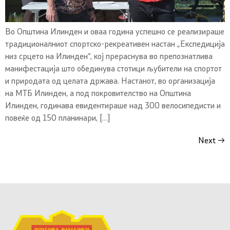
Во Општина Илинден и оваа година успешно се реализираше
традиционалниот спортско-рекреативен настан „Експедиција
низ срцето на Илинден“, кој прераснува во препознатлива
манифестација што обединува стотици љубители на спортот
и природата од целата држава. Настанот, во организација
на МТБ Илинден, а под покровителство на Општина
Илинден, годинава евидентираше над 300 велосипедисти и
повеќе од 150 планинари, […]
Next
→