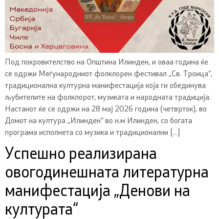
Под покровителство на Општина Илинден, и оваа година ќе
се одржи Меѓународниот фолклорен фестивал „Св. Троица“,
традиционална културна манифестација која ги обединува
љубителите на фолклорот, музиката и народната традиција.
Настанот ќе се одржи на 28 мај 2026 година (четврток), во
Домот на култура „Илинден“ во н.м Илинден, со богата
програма исполнета со музика и традиционални […]
Успешно реализирана
овогодинешната литературна
манифестација „Денови на
културата“