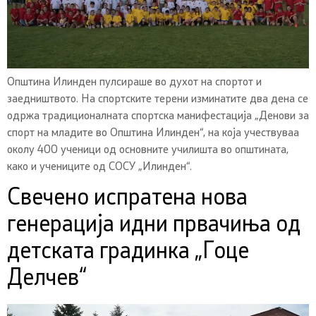
Општина Илинден пулсираше во духот на спортот и
заедништвото. На спортските терени изминатите два дена се
одржа традиционалната спортска манифестација „Денови за
спорт на младите во Општина Илинден“, на која учествуваа
околу 400 ученици од основните училишта во општината,
како и учениците од СОСУ „Илинден“.
Свечено испратена нова
генерација идни првачиња од
детската градинка „Гоце
Делчев“