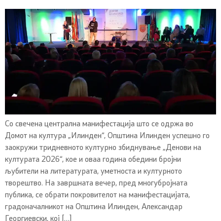
Со свечена централна манифестација што се одржа во
Домот на култура „Илинден“, Општина Илинден успешно го
заокружи тридневното културно збиднување „Денови на
културата 2026“, кое и оваа година обедини бројни
љубители на литературата, уметноста и културното
творештво. На завршната вечер, пред многубројната
публика, се обрати покровителот на манифестацијата,
градоначалникот на Општина Илинден, Александар
Георгиевски, кој […]