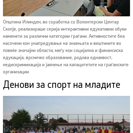
Општина Илинден, во соработка со Волонтерски Центар
Скопје, реализираше серија интерактивни едукативни обуки
наменети за различни категории граѓани. Активностите беа
насочени кон унапредување на знаењата и вештините во
повеќе значајни области, меѓу кои социјална и финансиска
едукација, врсничко образование, родова еднаквост,
недискриминација и јакнење на капацитетите на граѓанските
организации.
Денови за спорт на младите