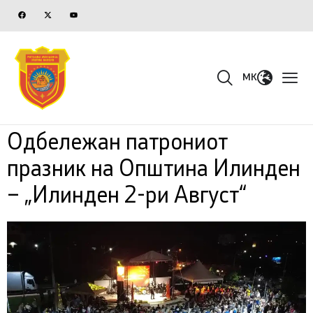
MK
Oдбележан патрониот
празник на Општина Илинден
– „Илинден 2-ри Август“