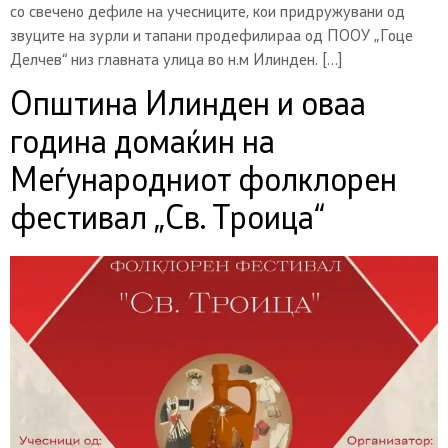
со свечено дефиле на учесниците, кои придружувани од
звуците на зурли и тапани продефилираа од ПООУ „Гоце
Делчев“ низ главната улица во н.м Илинден. […]
Општина Илинден и оваа
година домаќин на
Меѓународниот фолклорен
фестивал „Св. Троица“