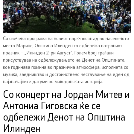
Со свечена програма на новиот парк-плоштад во населеното
место Марино, Општина Илинден го одбележа патрониот
празник – „Илинден 2-ри Август“. Голем број граѓани
присуствуваа на одбележувањето на Денот на Општината,
кое годинава помина во празнична атмосфера, исполнета со
музика, заедништво и достоинствено чествување на еден од
најзначајните датуми во македонската историја.
Со концерт на Јордан Митев и
Антониа Гиговска ќе се
одбележи Денот на Општина
Илинден