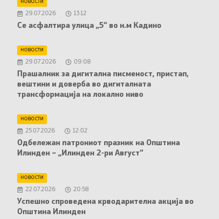
НОВОСТИ
29.07.2026
13:12
Се асфалтира улица „5“ во н.м Кадино
НОВОСТИ
29.07.2026
09:08
Прашалник за дигитална писменост, пристап,
вештини и доверба во дигиталната
трансформација на локално ниво
НОВОСТИ
25.07.2026
12:02
Oдбележан патрониот празник на Општина
Илинден – „Илинден 2-ри Август“
НОВОСТИ
22.07.2026
20:58
Успешно спроведена крводарителна акција во
Општина Илинден