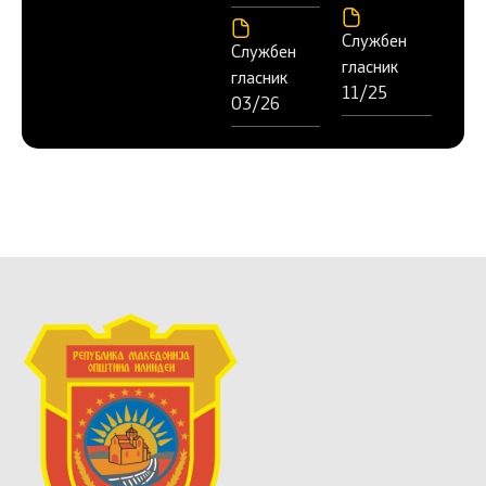
Службен
Службен
гласник
гласник
11/25
03/26