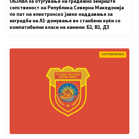
ОБЈАВА за отуѓување на градежно земјиште
сопственост на Република Северна Македонија
по пат на електронско јавно наддавање за
изградба на A1-домување во станбени куќи со
компатибилни класи на намени: Б1, В1, Д3
СООПШТЕНИЈА