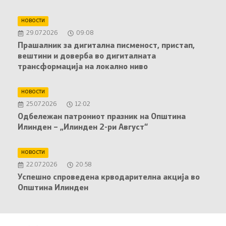
НОВОСТИ
29.07.2026
09:08
Прашалник за дигитална писменост, пристап,
вештини и доверба во дигиталната
трансформација на локално ниво
НОВОСТИ
25.07.2026
12:02
Oдбележан патрониот празник на Општина
Илинден – „Илинден 2-ри Август“
НОВОСТИ
22.07.2026
20:58
Успешно спроведена крводарителна акција во
Општина Илинден