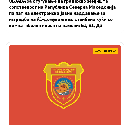
ОБЈАВА за отуѓување на градежно земјиште
сопственост на Република Северна Македонија
по пат на електронско јавно наддавање за
изградба на A1-домување во станбени куќи со
компатибилни класи на намени: Б1, В1, Д3
СООПШТЕНИЈА