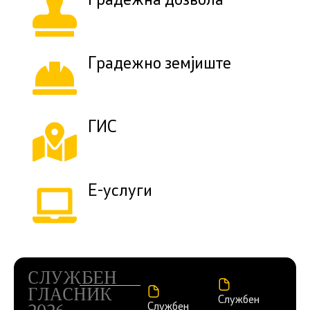
Градежна дозвола
Градежно земјиште
ГИС
Е-услуги
СЛУЖБЕН
ГЛАСНИК
Службен
Службен