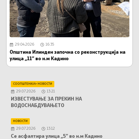
29.04.2026
16:35
Општина Илинден започна со реконструкција на
И
улица „11“ во н.м Кадино
СООПШТЕНИЈА
•
НОВОСТИ
29.07.2026
13:21
ИЗВЕСТУВАЊЕ ЗА ПРЕКИН НА
ВОДОСНАБДУВАЊЕТО
НОВОСТИ
29.07.2026
13:12
Се асфалтира улица „5“ во н.м Кадино