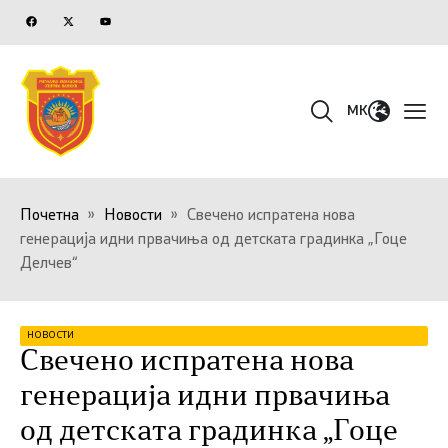
MK
Почетна
»
Новости
»
Свечено испратена нова
генерација идни првачиња од детската градинка „Гоце
Делчев“
НОВОСТИ
Свечено испратена нова
генерација идни првачиња
од детската градинка „Гоце