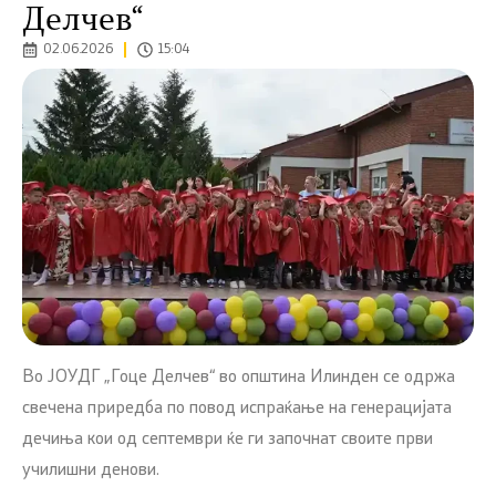
Делчев“
02.06.2026
15:04
Во ЈОУДГ „Гоце Делчев“ во општина Илинден се одржа
свечена приредба по повод испраќање на генерацијата
дечиња кои од септември ќе ги започнат своите први
училишни денови.