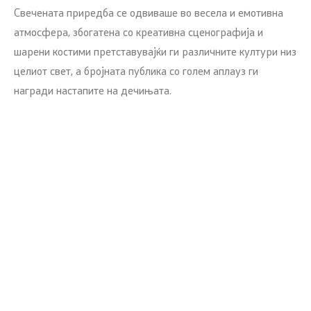
Свечената приредба се одвиваше во весела и емотивна
атмосфера, збогатена со креативна сценографија и
шарени костими претставувајќи ги различните култури низ
целиот свет, а бројната публика со голем аплауз ги
награди настапите на дечињата.