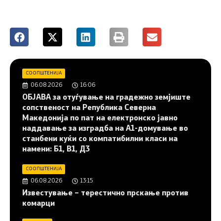
СООПШТЕНИЈА
06.08.2026
16:06
ОБЈАВА за отуѓување на градежно земјиште
сопственост на Република Северна
Македонија по пат на електронско јавно
наддавање за изградба на A1-домување во
станбени куќи со компатибилни класи на
намени: Б1, В1, Д3
СООПШТЕНИЈА
06.08.2026
13:15
Известување – терестично прскање против
комарци