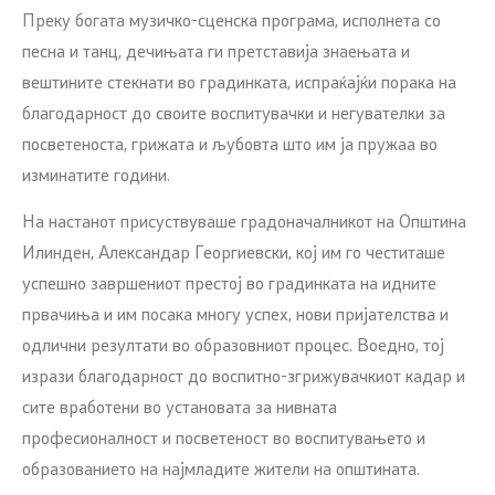
Преку богата музичко-сценска програма, исполнета со
песна и танц, дечињата ги претставија знаењата и
вештините стекнати во градинката, испраќајќи порака на
благодарност до своите воспитувачки и негувателки за
посветеноста, грижата и љубовта што им ја пружаа во
изминатите години.
На настанот присуствуваше градоначалникот на Општина
Илинден, Александар Георгиевски, кој им го честиташе
успешно завршениот престој во градинката на идните
првачиња и им посака многу успех, нови пријателства и
одлични резултати во образовниот процес. Воедно, тој
изрази благодарност до воспитно-згрижувачкиот кадар и
сите вработени во установата за нивната
професионалност и посветеност во воспитувањето и
образованието на најмладите жители на општината.