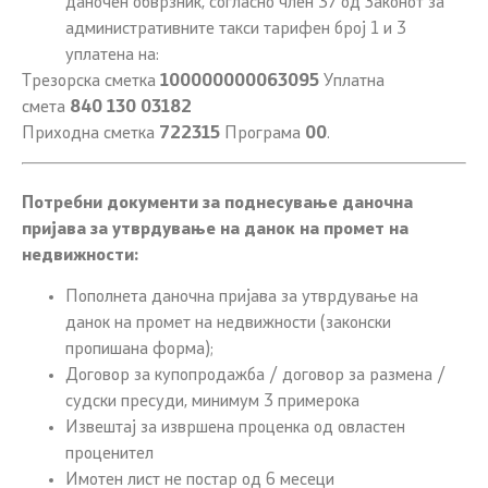
даночен обврзник, согласно член 37 од Законот за
административните такси тарифен број 1 и 3
уплатена на:
Трезорска сметка
100000000063095
Уплатна
смета
840 130 03182
Приходна сметка
722315
Програма
00
.
Потребни документи за поднесување даночна
пријава за утврдување на данок на промет на
недвижности:
Пополнета даночна пријава за утврдување на
данок на промет на недвижности (законски
пропишана форма);
Договор за купопродажба / договор за размена /
судски пресуди, минимум 3 примерока
Извештај за извршена проценка од овластен
проценител
Имотен лист не постар од 6 месеци