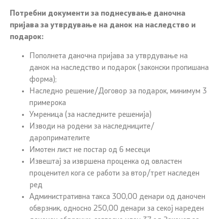
Потребни документи за поднесување даночна
пријава за утврдување на данок на наследство и
подарок:
Пополнета даночна пријава за утврдување на
данок на наследство и подарок (законски пропишана
форма);
Наследно решение/Договор за подарок, минимум 3
примерока
Умреница (за наследните решенија)
Изводи на родени за наследниците/
даропримателите
Имотен лист не постар од 6 месеци
Извештај за извршена проценка од овластен
проценител кога се работи за втор/трет наследен
ред
Административна такса 300,00 денари од даночен
обврзник, односно 250,00 денари за секој нареден