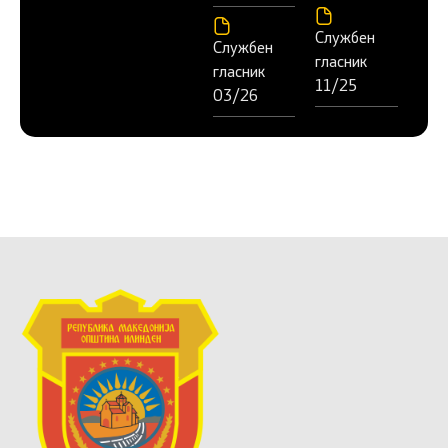
Службен
Службен
гласник
гласник
11/25
03/26