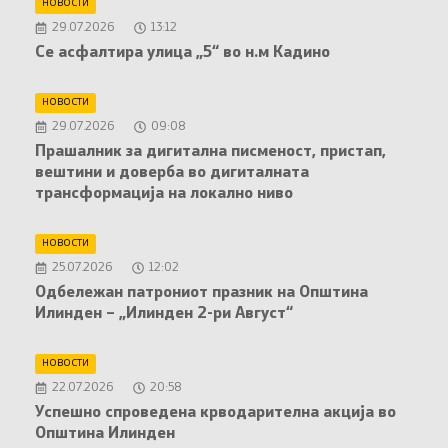
НОВОСТИ
29.07.2026
13:12
Се асфалтира улица „5“ во н.м Кадино
НОВОСТИ
29.07.2026
09:08
Прашалник за дигитална писменост, пристап,
вештини и доверба во дигиталната
трансформација на локално ниво
НОВОСТИ
25.07.2026
12:02
Oдбележан патрониот празник на Општина
Илинден – „Илинден 2-ри Август“
НОВОСТИ
22.07.2026
20:58
Успешно спроведена крводарителна акција во
Општина Илинден