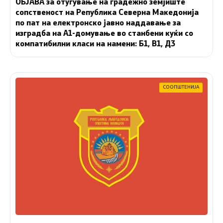
ОБЈАВА за отуѓување на градежно земјиште
сопственост на Република Северна Македонија
по пат на електронско јавно наддавање за
изградба на A1-домување во станбени куќи со
компатибилни класи на намени: Б1, В1, Д3
СООПШТЕНИЈА