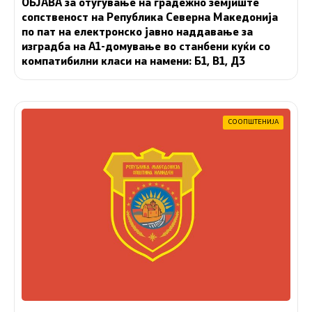
ОБЈАВА за отуѓување на градежно земјиште
сопственост на Република Северна Македонија
по пат на електронско јавно наддавање за
изградба на A1-домување во станбени куќи со
компатибилни класи на намени: Б1, В1, Д3
СООПШТЕНИЈА