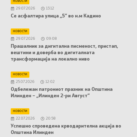
НОВОСТИ
29.07.2026
13:12
Се асфалтира улица „5“ во н.м Кадино
НОВОСТИ
29.07.2026
09:08
Прашалник за дигитална писменост, пристап,
вештини и доверба во дигиталната
трансформација на локално ниво
НОВОСТИ
25.07.2026
12:02
Oдбележан патрониот празник на Општина
Илинден – „Илинден 2-ри Август“
НОВОСТИ
22.07.2026
20:58
Успешно спроведена крводарителна акција во
Општина Илинден