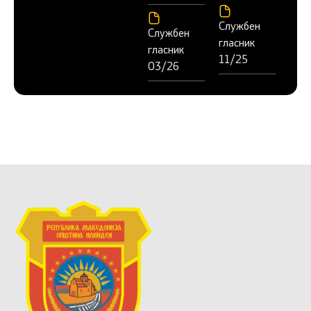
Службен
Службен
гласник
гласник
11/25
03/26