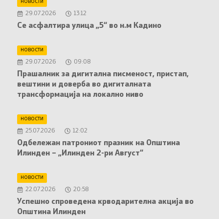
НОВОСТИ
29.07.2026
13:12
Се асфалтира улица „5“ во н.м Кадино
НОВОСТИ
29.07.2026
09:08
Прашалник за дигитална писменост, пристап,
вештини и доверба во дигиталната
трансформација на локално ниво
НОВОСТИ
25.07.2026
12:02
Oдбележан патрониот празник на Општина
Илинден – „Илинден 2-ри Август“
НОВОСТИ
22.07.2026
20:58
Успешно спроведена крводарителна акција во
Општина Илинден