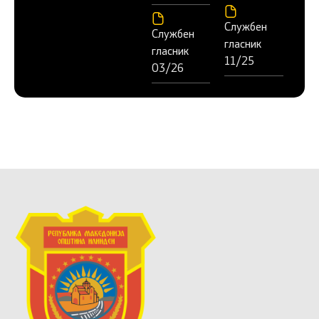
Службен
Службен
гласник
гласник
11/25
03/26