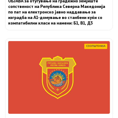
ОБЈАВА за отуѓување на градежно земјиште
сопственост на Република Северна Македонија
по пат на електронско јавно наддавање за
изградба на A1-домување во станбени куќи со
компатибилни класи на намени: Б1, В1, Д3
СООПШТЕНИЈА