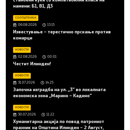
станбени куќи со компатибилни класи на
намени: Б1, В1, Д3
СООПШТЕНИЈА
06.08.2026
13:15
Известување – терестично прскање против
комарци
НОВОСТИ
02.08.2026
00:01
Честит Илинден!
НОВОСТИ
31.07.2026
14:25
Започна изградба на ул. „3“ во локалната
економска зона „Марино – Кадино“
НОВОСТИ
30.07.2026
11:22
Хуманитарна акција по повод патрониот
празник на Општина Илинден – 2 Август,