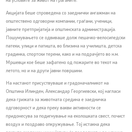
на условите за живот на граѓаните.
Акцијата беше спроведена со заеднички ангажман на
општествено одговорни компании, граѓани, ученици,
јавните претпријатија и општинската администрација.
Пошумувањето се одвиваше долж пешачко-велосипедски
патеки, улици и патишта, во близина на училишта, детска
градинка, спортски терени, како и на подрачјето во н.м.
Мршевци кое беше зафатено од пожарите во текот на
летото, но и на други јавни површини.
На настанот присуствуваше и градоначалникот на
Општина Илинден, Александар Георгиевски, кој нагласи
дека грижата за животната средина е заедничка
одговорност и дека преку вакви активности се
придонесува за подигнување на еколошката свест, почист
воздух и поздраво опкружување. Тој истакна дека