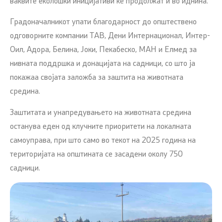
ваквите еколошки иницијативи ќе продолжат и во иднина.
Градоначалникот упати благодарност до општествено
одговорните компании ТАВ, Дени Интернационал, Интер-
Оил, Адора, Белина, Јоки, Пекабеско, МАН и Елмед за
нивната поддршка и донацијата на садници, со што ја
покажаа својата заложба за заштита на животната
средина.
Заштитата и унапредувањето на животната средина
останува еден од клучните приоритети на локалната
самоуправа, при што само во текот на 2025 година на
територијата на општината се засадени околу 750
садници.