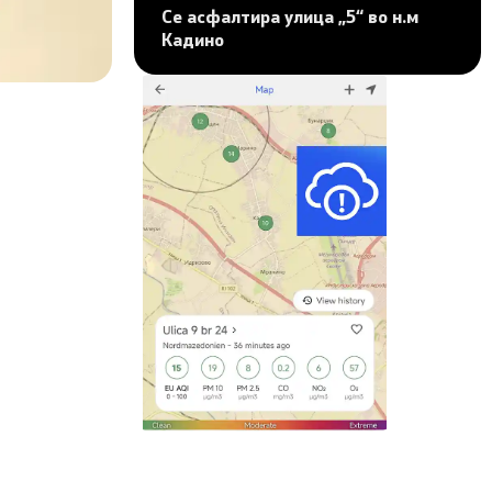
Се асфалтира улица „5“ во н.м
Кадино