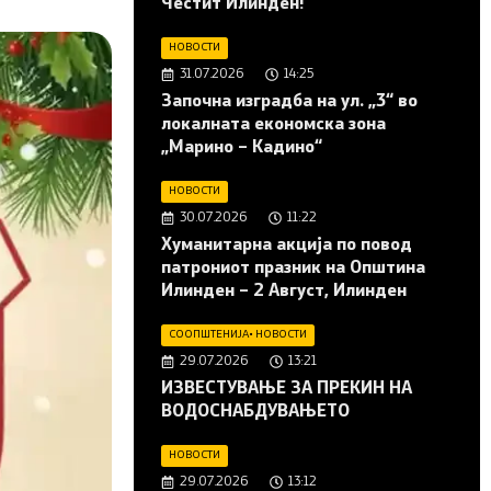
Честит Илинден!
НОВОСТИ
31.07.2026
14:25
Започна изградба на ул. „3“ во
локалната економска зона
„Марино – Кадино“
НОВОСТИ
30.07.2026
11:22
Хуманитарна акција по повод
патрониот празник на Општина
Илинден – 2 Август, Илинден
СООПШТЕНИЈА
•
НОВОСТИ
29.07.2026
13:21
ИЗВЕСТУВАЊЕ ЗА ПРЕКИН НА
ВОДОСНАБДУВАЊЕТО
НОВОСТИ
29.07.2026
13:12