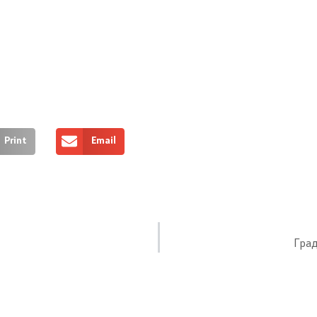
Print
Email
Град