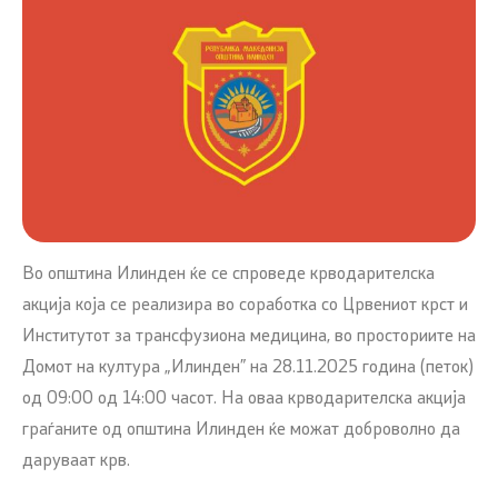
Во општина Илинден ќе се спроведе крводарителска
акција која се реализира во соработка со Црвениот крст и
Институтот за трансфузиона медицина, во просториите на
Домот на култура „Илинден” на 28.11.2025 година (петок)
од 09:00 од 14:00 часот. На оваа крводарителска акција
граѓаните од општина Илинден ќе можат доброволно да
даруваат крв.