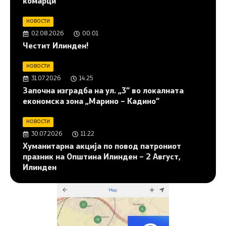
комарци
НОВОСТИ
02.08.2026
00:01
Честит Илинден!
НОВОСТИ
31.07.2026
14:25
Започна изградба на ул. „3“ во локалната
економска зона „Марино – Кадино“
НОВОСТИ
30.07.2026
11:22
Хуманитарна акција по повод патрониот
празник на Општина Илинден – 2 Август,
Илинден