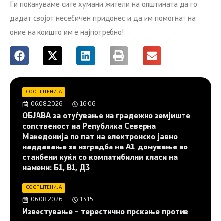
Ги покануваме сите хумани жители на општината да го
дадат својот несебичен придонес и да им помогнат на
оние на коишто им е најпотребно!
СООПШТЕНИЈА
06.08.2026
16:06
ОБЈАВА за отуѓување на градежно земјиште
сопственост на Република Северна
Македонија по пат на електронско јавно
наддавање за изградба на A1-домување во
станбени куќи со компатибилни класи на
намени: Б1, В1, Д3
СООПШТЕНИЈА
06.08.2026
13:15
Известување – терестично прскање против