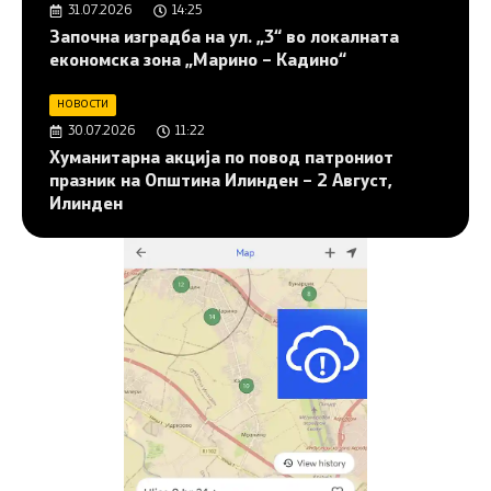
31.07.2026
14:25
Започна изградба на ул. „3“ во локалната
економска зона „Марино – Кадино“
НОВОСТИ
30.07.2026
11:22
Хуманитарна акција по повод патрониот
празник на Општина Илинден – 2 Август,
Илинден