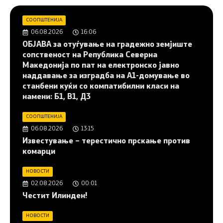
СООПШТЕНИЈА
06.08.2026
16:06
ОБЈАВА за отуѓување на градежно земјиште
сопственост на Република Северна
Македонија по пат на електронско јавно
наддавање за изградба на A1-домување во
станбени куќи со компатибилни класи на
намени: Б1, В1, Д3
СООПШТЕНИЈА
06.08.2026
13:15
Известување – терестично прскање против
комарци
НОВОСТИ
02.08.2026
00:01
Честит Илинден!
НОВОСТИ