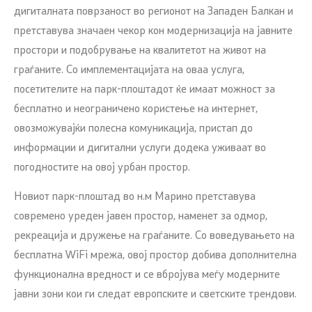
дигиталната поврзаност во регионот на Западен Балкан и
претставува значаен чекор кон модернизација на јавните
простори и подобрување на квалитетот на живот на
граѓаните. Со имплементацијата на оваа услуга,
посетителите на парк-плоштадот ќе имаат можност за
бесплатно и неограничено користење на интернет,
овозможувајќи полесна комуникација, пристап до
информации и дигитални услуги додека уживаат во
погодностите на овој урбан простор.
Новиот парк-плоштад во н.м Марино претставува
современо уреден јавен простор, наменет за одмор,
рекреација и дружење на граѓаните. Со воведувањето на
бесплатна WiFi мрежа, овој простор добива дополнителна
функционална вредност и се вбројува меѓу модерните
јавни зони кои ги следат европските и светските трендови.