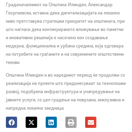
Градоначалникот на Општина Илинден, Александар
Георгиевски, истакна дека дигитализацијата на локално
ниво претставува стратешки приоритет на општината, при
што нагласи дека континуираното вложување во паметни
и иновативни решенија е насочено кон создавање
модерна, функционална и урбана средина, која одговара
на потребите на граѓаните и на современите општествени
текови.
Општина Илинден и во наредниот период ќе продолжи со
реализација на проекти што придонесуваат за технолошки
развој, подобрена инфраструктура и унапредување на
јавните услуги, со цел градење на поврзана, инклузивна и
напредна локална заедница.