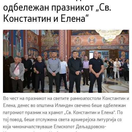
одбележан празникот „Св.
Константин и Елена“
Во чест на празникот на светите рамноапостоли Константин и
Елена, денес во општина Илинден свечено беше одбележан
патрониот празник на храмот „Св. Константин и Елена“. По
тој повод, беше отслужена света архиерејска литургија со
која чиноначалствуваше Епископот Дељадровско-