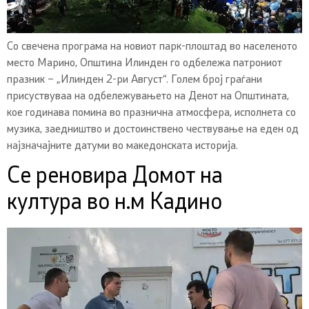
Со свечена програма на новиот парк-плоштад во населеното
место Марино, Општина Илинден го одбележа патрониот
празник – „Илинден 2-ри Август“. Голем број граѓани
присуствуваа на одбележувањето на Денот на Општината,
кое годинава помина во празнична атмосфера, исполнета со
музика, заедништво и достоинствено чествување на еден од
најзначајните датуми во македонската историја.
Се реновира Домот на
култура во н.м Кадино