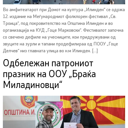
Во амфитеатарот при Домот на култура „Илинден“ се одржа
12. издание на Меѓународниот фолклорен фестивал „Св.
Троица“, под покровителство на Општина Илинден и во
организација на КУД „Гоце Марковски“. Фестивалот започна
со свечено дефиле на учесниците, кои придружувани од
звуците на зурли и тапани продефилираа од ПООУ „Гоце
Делчев“ низ главната улица во н.м Илинден. […]
Одбележан патрониот
празник на ООУ „Браќа
Миладиновци“