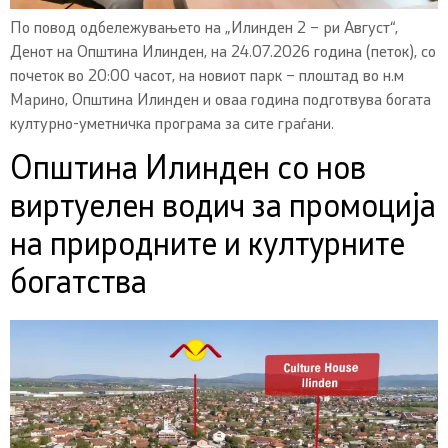
По повод одбележувањето на „Илинден 2 – ри Август“,
Денот на Општина Илинден, на 24.07.2026 година (петок), со
почеток во 20:00 часот, на новиот парк – плоштад во н.м
Марино, Општина Илинден и оваа година подготвува богата
културно-уметничка програма за сите граѓани.
Општина Илинден со нов
виртуелен водич за промоција
на природните и културните
богатства