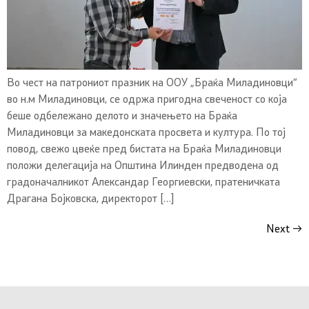
Во чест на патрониот празник на ООУ „Браќа Миладиновци“
во н.м Миладиновци, се одржа пригодна свеченост со која
беше одбележано делото и значењето на Браќа
Миладиновци за македонската просвета и култура. По тој
повод, свежо цвеќе пред бистата на Браќа Миладиновци
положи делегација на Општина Илинден предводена од
градоначалникот Александар Георгиевски, пратеничката
Драгана Бојковска, директорот […]
Next
→