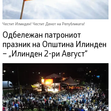
Честит Илинден! Честит Денот на Републиката!
Oдбележан патрониот
празник на Општина Илинден
– „Илинден 2-ри Август“