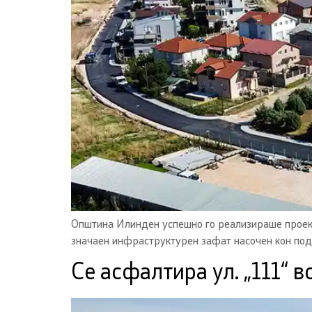
Општина Илинден успешно го реализираше проекто
значаен инфраструктурен зафат насочен кон под
Се асфалтира ул. „111“ в