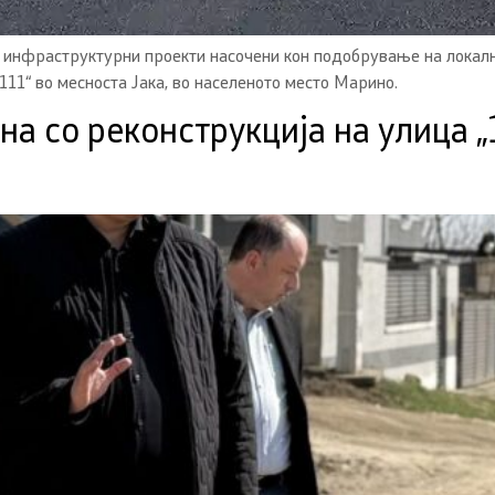
инфраструктурни проекти насочени кон подобрување на локална
11“ во месноста Јака, во населеното место Марино.
 со реконструкција на улица „11