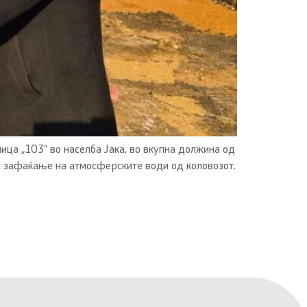
лица „103“ во населба Јака, во вкупна должина од
за зафаќање на атмосферските води од коловозот.