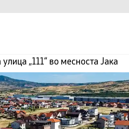
улица „111“ во месноста Јака