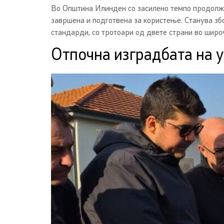
Во Општина Илинден со засилено темпо продолжу
завршена и подготвена за користење. Станува зб
стандарди, со тротоари од двете страни во широч
Отпочна изградбата на у