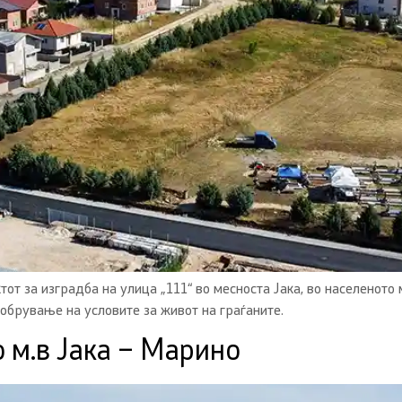
т за изградба на улица „111“ во месноста Јака, во населеното
обрување на условите за живот на граѓаните.
о м.в Јака – Марино