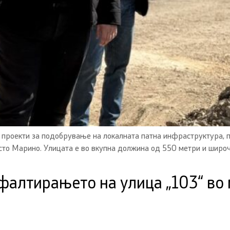
проекти за подобрување на локалната патна инфраструктура, п
есто Марино. Улицата е во вкупна должина од 550 метри и широч
алтирањето на улица „103“ во м