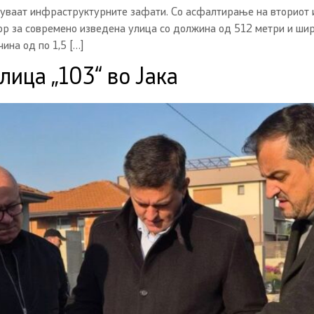
ваат инфраструктурните зафати. Со асфалтирање на вториот и 
ор за современо изведена улица со должина од 512 метри и шир
ина од по 1,5 […]
лица „103“ во Јака