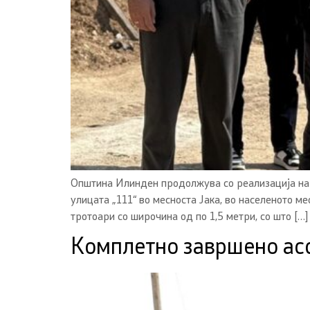
Општина Илинден продолжува со реализација на 
улицата „111“ во месноста Јака, во населеното м
тротоари со широчина од по 1,5 метри, со што […]
Комплетно завршено асф