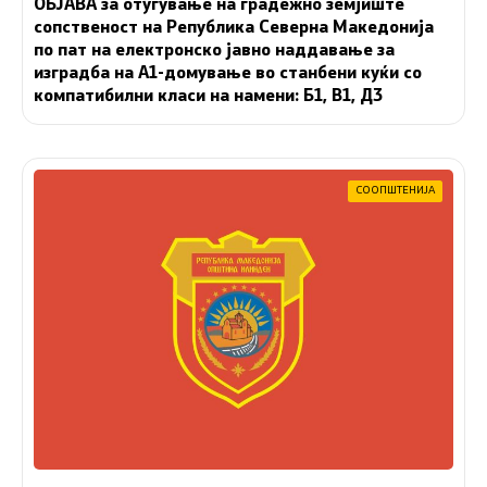
ОБЈАВА за отуѓување на градежно земјиште
сопственост на Република Северна Македонија
по пат на електронско јавно наддавање за
изградба на A1-домување во станбени куќи со
компатибилни класи на намени: Б1, В1, Д3
СООПШТЕНИЈА