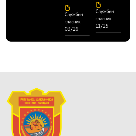
Службен
Службен
гласник
гласник
11/25
03/26