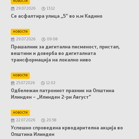
НОВОСТИ
29.07.2026
13:12
Се асфалтира улица „5“ во н.м Кадино
НОВОСТИ
29.07.2026
09:08
Прашалник за дигитална писменост, пристап,
вештини и доверба во дигиталната
трансформација на локално ниво
НОВОСТИ
25.07.2026
12:02
Oдбележан патрониот празник на Општина
Илинден – „Илинден 2-ри Август“
НОВОСТИ
22.07.2026
20:58
Успешно спроведена крводарителна акција во
Општина Илинден