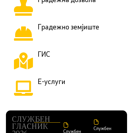
Градежна дозвола
Градежно земјиште
ГИС
Е-услуги
СЛУЖБЕН
ГЛАСНИК
Службен
Службен