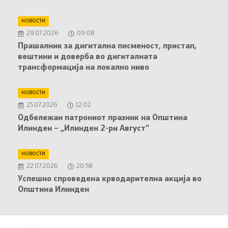
НОВОСТИ
29.07.2026
09:08
Прашалник за дигитална писменост, пристап,
вештини и доверба во дигиталната
трансформација на локално ниво
НОВОСТИ
25.07.2026
12:02
Oдбележан патрониот празник на Општина
Илинден – „Илинден 2-ри Август“
НОВОСТИ
22.07.2026
20:58
Успешно спроведена крводарителна акција во
Општина Илинден