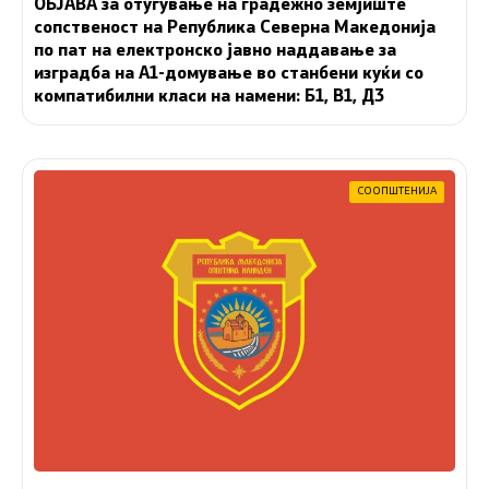
ОБЈАВА за отуѓување на градежно земјиште
сопственост на Република Северна Македонија
по пат на електронско јавно наддавање за
изградба на A1-домување во станбени куќи со
компатибилни класи на намени: Б1, В1, Д3
СООПШТЕНИЈА