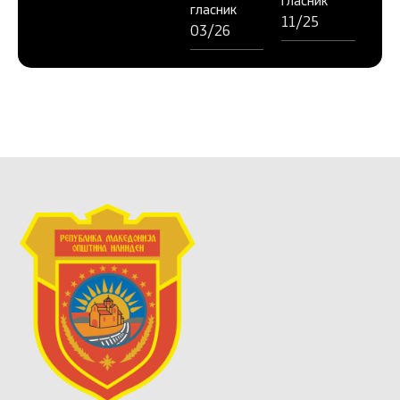
гласник
гласник
11/25
03/26