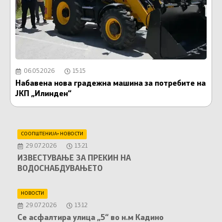
06.05.2026
15:15
Набавена нова градежна машина за потребите на
П
ЈКП „Илинден“
т
СООПШТЕНИЈА
•
НОВОСТИ
29.07.2026
13:21
ИЗВЕСТУВАЊЕ ЗА ПРЕКИН НА
ВОДОСНАБДУВАЊЕТО
НОВОСТИ
29.07.2026
13:12
Се асфалтира улица „5“ во н.м Кадино