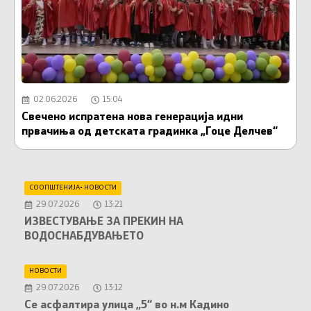
02.06.2026
15:04
Свечено испратена нова генерација идни
О
првачиња од детската градинка „Гоце Делчев“
С
СООПШТЕНИЈА
•
НОВОСТИ
29.07.2026
13:21
ИЗВЕСТУВАЊЕ ЗА ПРЕКИН НА
ВОДОСНАБДУВАЊЕТО
НОВОСТИ
29.07.2026
13:12
Се асфалтира улица „5“ во н.м Кадино