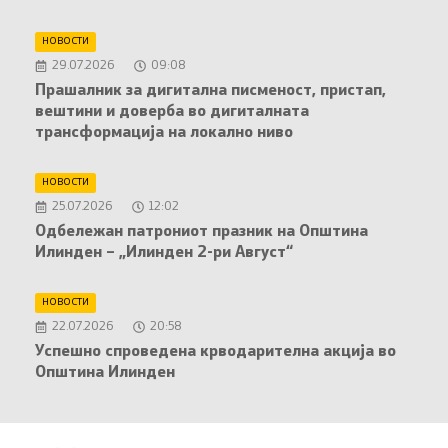
НОВОСТИ
29.07.2026
09:08
Прашалник за дигитална писменост, пристап,
вештини и доверба во дигиталната
трансформација на локално ниво
НОВОСТИ
25.07.2026
12:02
Oдбележан патрониот празник на Општина
Илинден – „Илинден 2-ри Август“
НОВОСТИ
22.07.2026
20:58
Успешно спроведена крводарителна акција во
Општина Илинден