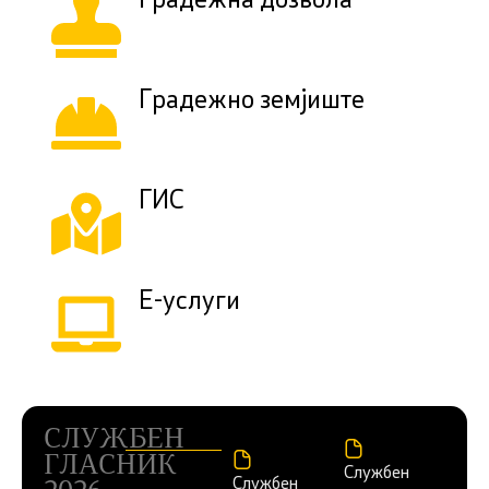
Градежна дозвола
Градежно земјиште
ГИС
Е-услуги
СЛУЖБЕН
ГЛАСНИК
Службен
Службен