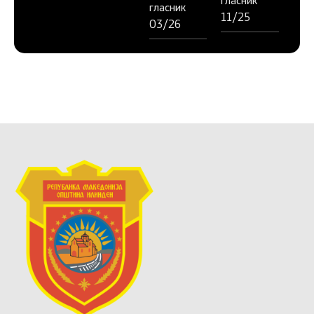
гласник
гласник
11/25
03/26