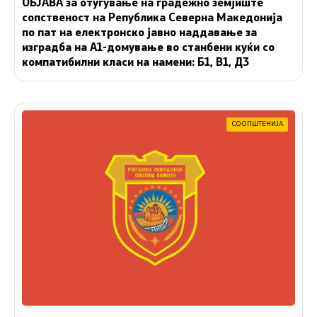
ОБЈАВА за отуѓување на градежно земјиште
сопственост на Република Северна Македонија
по пат на електронско јавно наддавање за
изградба на A1-домување во станбени куќи со
компатибилни класи на намени: Б1, В1, Д3
СООПШТЕНИЈА