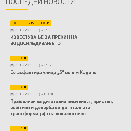
ПОСЛЕДНИ НОВОСТИ
СООПШТЕНИЈА
•
НОВОСТИ
29.07.2026
13:21
ИЗВЕСТУВАЊЕ ЗА ПРЕКИН НА
ВОДОСНАБДУВАЊЕТО
НОВОСТИ
29.07.2026
13:12
Се асфалтира улица „5“ во н.м Кадино
НОВОСТИ
29.07.2026
09:08
Прашалник за дигитална писменост, пристап,
вештини и доверба во дигиталната
трансформација на локално ниво
НОВОСТИ