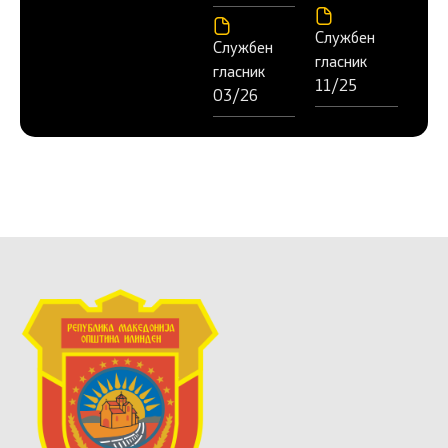
Службен
Службен
гласник
гласник
11/25
03/26