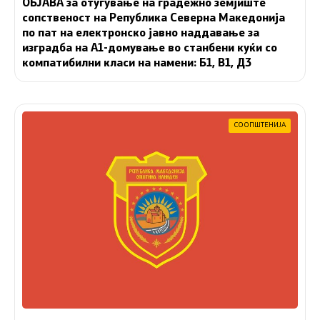
ОБЈАВА за отуѓување на градежно земјиште
сопственост на Република Северна Македонија
по пат на електронско јавно наддавање за
изградба на A1-домување во станбени куќи со
компатибилни класи на намени: Б1, В1, Д3
СООПШТЕНИЈА