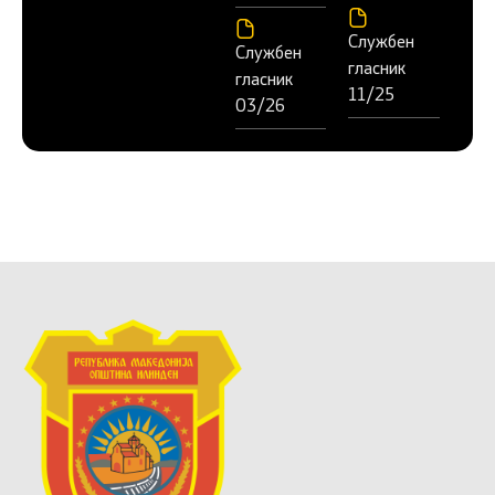
Службен
Службен
гласник
гласник
11/25
03/26