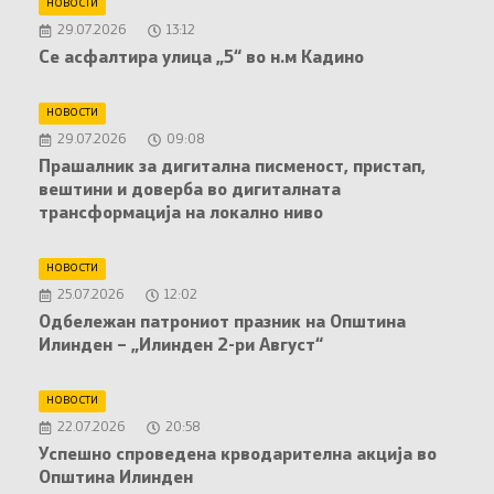
НОВОСТИ
29.07.2026
13:12
Се асфалтира улица „5“ во н.м Кадино
НОВОСТИ
29.07.2026
09:08
Прашалник за дигитална писменост, пристап,
вештини и доверба во дигиталната
трансформација на локално ниво
НОВОСТИ
25.07.2026
12:02
Oдбележан патрониот празник на Општина
Илинден – „Илинден 2-ри Август“
НОВОСТИ
22.07.2026
20:58
Успешно спроведена крводарителна акција во
Општина Илинден