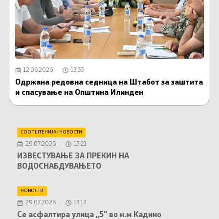
12.06.2026
13:33
Одржана редовна седница на Штабот за заштита
Г
и спасување на Општина Илинден
д
СООПШТЕНИЈА
•
НОВОСТИ
29.07.2026
13:21
ИЗВЕСТУВАЊЕ ЗА ПРЕКИН НА
ВОДОСНАБДУВАЊЕТО
НОВОСТИ
29.07.2026
13:12
Се асфалтира улица „5“ во н.м Кадино