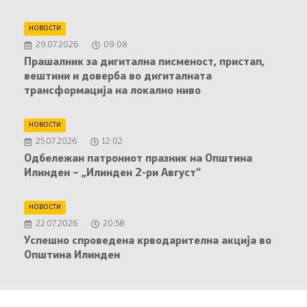
НОВОСТИ
29.07.2026
09:08
Прашалник за дигитална писменост, пристап,
вештини и доверба во дигиталната
трансформација на локално ниво
НОВОСТИ
25.07.2026
12:02
Oдбележан патрониот празник на Општина
Илинден – „Илинден 2-ри Август“
НОВОСТИ
22.07.2026
20:58
Успешно спроведена крводарителна акција во
Општина Илинден