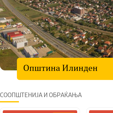
Општина Илинден
СООПШТЕНИЈА И ОБРАЌАЊА