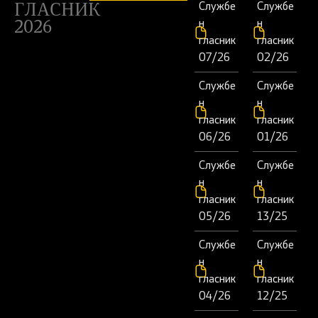
Службе
Службе
ГЛАСНИК
н
н
2026
гласник
гласник
07/26
02/26
Службе
Службе
н
н
гласник
гласник
06/26
01/26
Службе
Службе
н
н
гласник
гласник
05/26
13/25
Службе
Службе
н
н
гласник
гласник
04/26
12/25