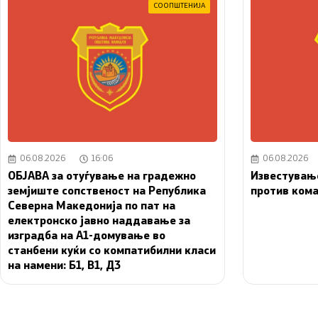
СООПШТЕНИЈА
06.08.2026
16:06
06.08.2026
ОБЈАВА за отуѓување на градежно
Известувањ
земјиште сопственост на Република
против ком
Северна Македонија по пат на
електронско јавно наддавање за
изградба на A1-домување во
станбени куќи со компатибилни класи
на намени: Б1, В1, Д3