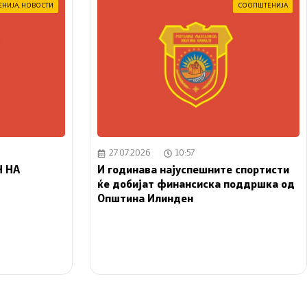
ЕНИЈА
,
НОВОСТИ
СООПШТЕНИЈА
27.07.2026
10:57
 НА
И годинава најуспешните спортисти
ќе добијат финансиска поддршка од
Општина Илинден