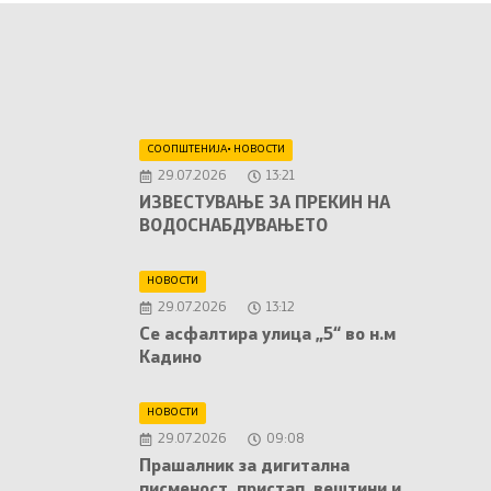
СООПШТЕНИЈА
•
НОВОСТИ
29.07.2026
13:21
ИЗВЕСТУВАЊЕ ЗА ПРЕКИН НА
ВОДОСНАБДУВАЊЕТО
НОВОСТИ
29.07.2026
13:12
Се асфалтира улица „5“ во н.м
Кадино
НОВОСТИ
29.07.2026
09:08
Прашалник за дигитална
писменост, пристап, вештини и