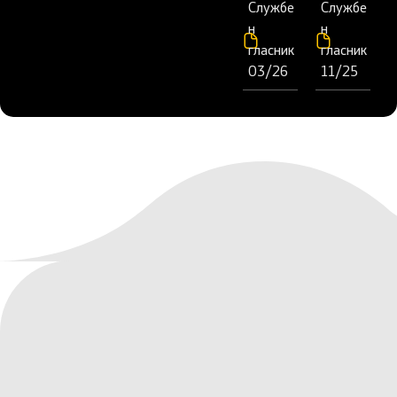
Службе
Службе
н
н
гласник
гласник
03/26
11/25