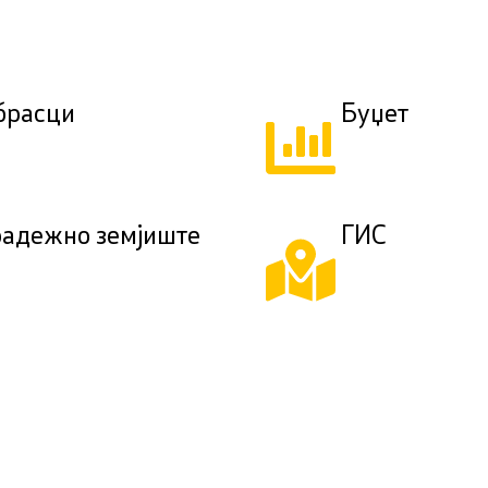
брасци
Буџет
радежно земјиште
ГИС