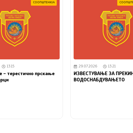
СООПШТЕНИЈА
СООПШТ
13:15
29.07.2026
13:21
е – терестично прскање
ИЗВЕСТУВАЊЕ ЗА ПРЕКИН
арци
ВОДОСНАБДУВАЊЕТО