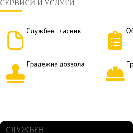
СЕРВИСИ И УСЛУГИ
Службен гласник
О
Градежна дозвола
Г
СЛУЖБЕН