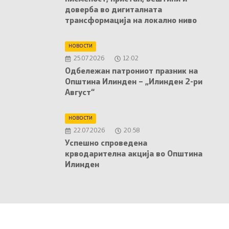
доверба во дигиталната
трансформација на локално ниво
НОВОСТИ
25.07.2026
12:02
Oдбележан патрониот празник на
Општина Илинден – „Илинден 2-ри
Август“
НОВОСТИ
22.07.2026
20:58
Успешно спроведена
крводарителна акција во Општина
Илинден