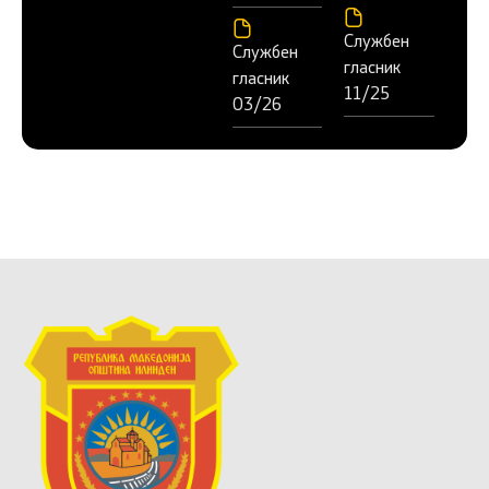
Службен
Службен
гласник
гласник
11/25
03/26