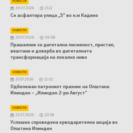
НОВОСТИ
29.07.2026
13:12
Се асфалтира улица „5“ во н.м Кадино
НОВОСТИ
29.07.2026
09:08
Прашалник за дигитална писменост, пристап,
вештини и доверба во дигиталната
трансформација на локално ниво
НОВОСТИ
25.07.2026
12:02
Oдбележан патрониот празник на Општина
Илинден – „Илинден 2-ри Август“
НОВОСТИ
22.07.2026
20:58
Успешно спроведена крводарителна акција во
Општина Илинден