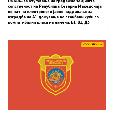
ОБЈАВА за отуѓување на градежно земјиште
сопственост на Република Северна Македонија
по пат на електронско јавно наддавање за
изградба на A1-домување во станбени куќи со
компатибилни класи на намени: Б1, В1, Д3
СООПШТЕНИЈА