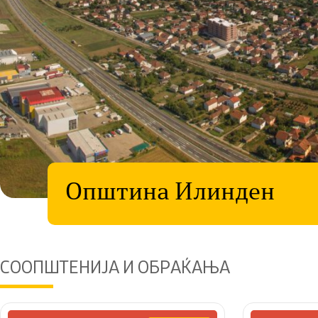
Општина Илинден
СООПШТЕНИЈА И ОБРАЌАЊА