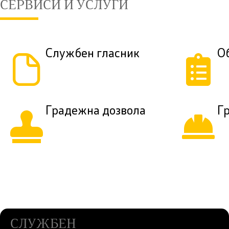
СЕРВИСИ И УСЛУГИ
Службен гласник
О
Градежна дозвола
Г
СЛУЖБЕН