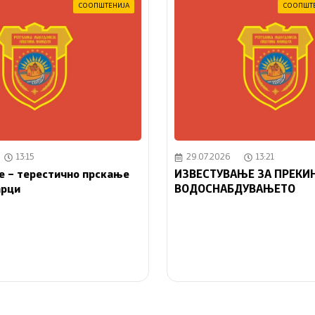
СООПШТЕНИЈА
СООПШТ
13:15
29.07.2026
13:21
е – терестично прскање
ИЗВЕСТУВАЊЕ ЗА ПРЕКИН
арци
ВОДОСНАБДУВАЊЕТО