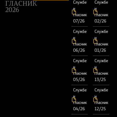
Службе
Службе
ГЛАСНИК
н
н
2026
гласник
гласник
07/26
02/26
Службе
Службе
н
н
гласник
гласник
06/26
01/26
Службе
Службе
н
н
гласник
гласник
05/26
13/25
Службе
Службе
н
н
гласник
гласник
04/26
12/25