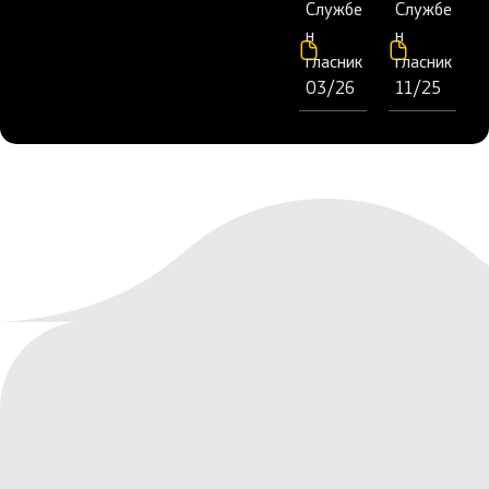
Службе
Службе
н
н
гласник
гласник
03/26
11/25