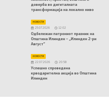
доверба во дигиталната
трансформација на локално ниво
НОВОСТИ
25.07.2026
12:02
Oдбележан патрониот празник на
Општина Илинден – „Илинден 2-ри
Август“
НОВОСТИ
22.07.2026
20:58
Успешно спроведена
крводарителна акција во Општина
Илинден