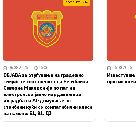
СООПШТЕНИЈА
06.08.2026
16:06
06.08.2026
ОБЈАВА за отуѓување на градежно
Известувањ
земјиште сопственост на Република
против ком
Северна Македонија по пат на
електронско јавно наддавање за
изградба на A1-домување во
станбени куќи со компатибилни класи
на намени: Б1, В1, Д3