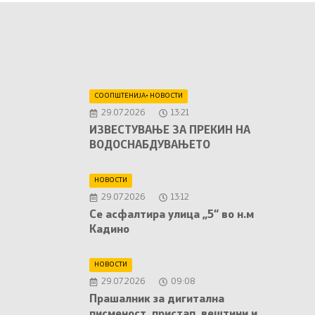
СООПШТЕНИЈА
•
НОВОСТИ
29.07.2026
13:21
ИЗВЕСТУВАЊЕ ЗА ПРЕКИН НА
ВОДОСНАБДУВАЊЕТО
НОВОСТИ
29.07.2026
13:12
Се асфалтира улица „5“ во н.м
Кадино
НОВОСТИ
29.07.2026
09:08
Прашалник за дигитална
писменост, пристап, вештини и