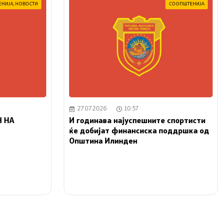
ЕНИЈА
,
НОВОСТИ
СООПШТЕНИЈА
27.07.2026
10:57
 НА
И годинава најуспешните спортисти
ќе добијат финансиска поддршка од
Општина Илинден