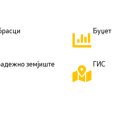
брасци
Буџет
радежно земјиште
ГИС