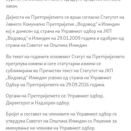
закон.
Дејноста на Претпријатието се врши согласно Статутот на
Јавното Комунално Претпријатие „Водовод“ н.Илинден
кој е донесен од страна на Управниот одбор на ЈКП
„Водовод“ н.Илинден на 29.01.2009 година и одобрен од
страна на Советот на Општина Илинден.
Во текот на годините основниот Статут на Претпријатието
претрпува измени и сите статутарни измени се
сублимирани во Пречистен текст на Статутот на ЈКП
„Водовод“ Илинден усвоен од страна на Управниот
Одбор на Претпријатието на 29.09.2016 година.
Органи на Претпријатието се: Управниот одбор,
Директорот и Надзорен одбор.
Бројот и составот на членовите на Управниот одбор го
утврдува Советот на Општина Илинден со Решение за
именување на членови на Управниот одбор.