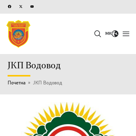
MK
ЈКП Водовод
Почетна
»
ЈКП Водовод