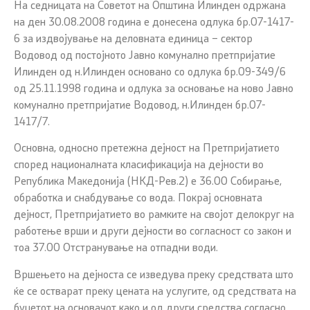
На седницата на Советот на Општина Илинден одржана
на ден 30.08.2008 година е донесена одлука бр.07-1417-
6 за издвојување на деловната единица – сектор
Водовод од постојното Jавно комунално претпријатие
Илинден од н.Илинден основано со одлука бр.09-349/6
од 25.11.1998 година и одлука за основање на ново Јавно
комунално претпријатие Водовод, н.Илинден бр.07-
1417/7.
Основна, односно претежна дејност на Претпријатието
според националната класификација на дејности во
Република Македонија (НКД-Рев.2) е 36.00 Собирање,
обработка и снабдување со вода. Покрај основната
дејност, Претпријатието во рамките на својот делокруг на
работење врши и други дејности во согласност со закон и
тоа 37.00 Отстранување на отпадни води.
Вршењето на дејноста се изведува преку средствата што
ќе се остварат преку цената на услугите, од средствата на
буџетот на основачот како и од други средства согласно