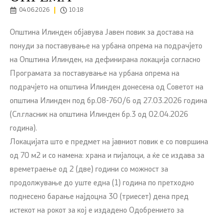
04.06.2026
10:18
Општина Илинден објавува Јавен повик за достава на
понуди за поставување на урбана опрема на подрачјето
на Општина Илинден, на дефиниранa локациja согласно
Програмата за поставување на урбана опрема на
подрачјето на општина Илинден донесена од Советот на
општина Илинден под бр.08-760/6 од 27.03.2026 година
(Сл.гласник на општина Илинден бр.3 од 02.04.2026
година).
Локацијата што е предмет на јавниот повик е со површина
од 70 м2 и со намена: храна и пијалоци, а ќе се издава за
времетраење од 2 (две) години со можност за
продолжување до уште една (1) година по претходно
поднесено барање најдоцна 30 (триесет) дена пред
истекот на рокот за кој е издадено Одобрението за