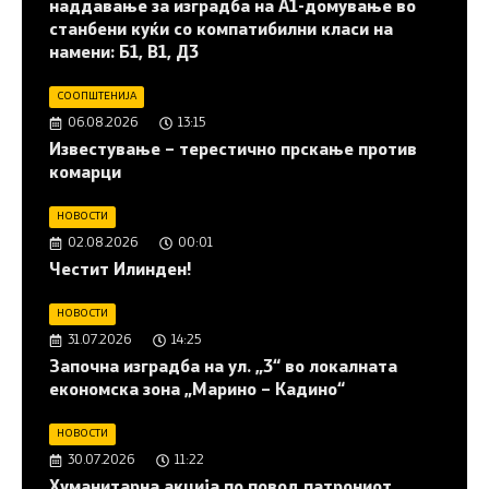
наддавање за изградба на A1-домување во
станбени куќи со компатибилни класи на
намени: Б1, В1, Д3
СООПШТЕНИЈА
06.08.2026
13:15
Известување – терестично прскање против
комарци
НОВОСТИ
02.08.2026
00:01
Честит Илинден!
НОВОСТИ
31.07.2026
14:25
Започна изградба на ул. „3“ во локалната
економска зона „Марино – Кадино“
НОВОСТИ
30.07.2026
11:22
Хуманитарна акција по повод патрониот