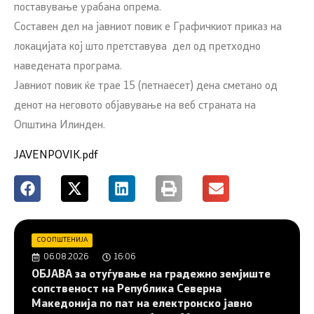
поставување урабана опрема.
Составен дел на јавниот повик е Графичкиот приказ на
локациjата кој што претставува дел од претходно
наведената програма.
Јавниот повик ќе трае 15 (петнаесет) дена сметано од
денот на неговото објавување на веб страната на
Општина Илинден.
JAVENPOVIK.pdf
СООПШТЕНИЈА
06.08.2026
16:06
ОБЈАВА за отуѓување на градежно земјиште
сопственост на Република Северна
Македонија по пат на електронско јавно