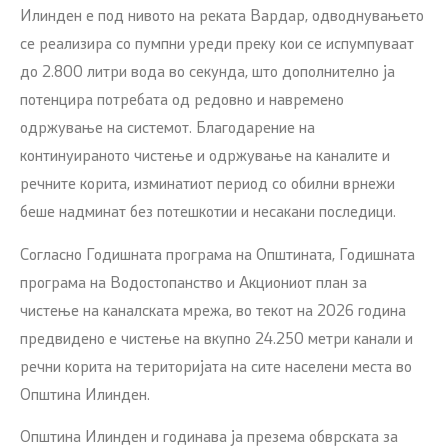
Илинден е под нивото на реката Вардар, одводнувањето
се реализира со пумпни уреди преку кои се испумпуваат
до 2.800 литри вода во секунда, што дополнително ја
потенцира потребата од редовно и навремено
одржување на системот. Благодарение на
континуираното чистење и одржување на каналите и
речните корита, изминатиот период со обилни врнежи
беше надминат без потешкотии и несакани последици.
Согласно Годишната програма на Општината, Годишната
програма на Водостопанство и Акциониот план за
чистење на каналската мрежа, во текот на 2026 година
предвидено е чистење на вкупно 24.250 метри канали и
речни корита на територијата на сите населени места во
Општина Илинден.
Општина Илинден и годинава ја презема обврската за