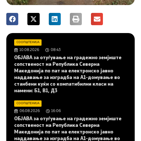
СООПШТЕНИЈА
10.08.2026
08:43
ОБЈАВА за отуѓување на градежно земјиште
сопственост на Република Северна
Македонија по пат на електронско јавно
наддавање за изградба на A1-домување во
станбени куќи со компатибилни класи на
намени: Б1, В1, Д3
СООПШТЕНИЈА
06.08.2026
16:06
ОБЈАВА за отуѓување на градежно земјиште
сопственост на Република Северна
Македонија по пат на електронско јавно
наддавање за изградба на A1-домување во