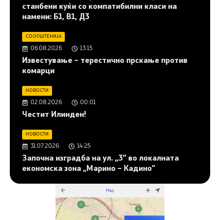
станбени куќи со компатибилни класи на
намени: Б1, В1, Д3
СООПШТЕНИЈА
06.08.2026
13:15
Известување – терестично прскање против
комарци
НОВОСТИ
02.08.2026
00:01
Честит Илинден!
НОВОСТИ
31.07.2026
14:25
Започна изградба на ул. „3“ во локалната
економска зона „Марино – Кадино“