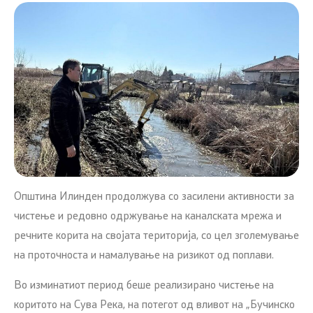
Општина Илинден продолжува со засилени активности за
чистење и редовно одржување на каналската мрежа и
речните корита на својата територија, со цел зголемување
на проточноста и намалување на ризикот од поплави.
Во изминатиот период беше реализирано чистење на
коритото на Сува Река, на потегот од вливот на „Бучинско