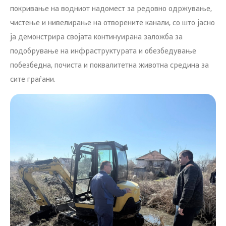
покривање на водниот надомест за редовно одржување,
чистење и нивелирање на отворените канали, со што јасно
ја демонстрира својата континуирана заложба за
подобрување на инфраструктурата и обезбедување
побезбедна, почиста и поквалитетна животна средина за
сите граѓани.