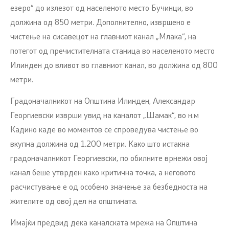
езеро“ до излезот од населеното место Бучинци, во
должина од 850 метри. Дополнително, извршено е
чистење на сисавецот на главниот канал „Млака“, на
потегот од пречистителната станица во населеното место
Илинден до вливот во главниот канал, во должина од 800
метри.
Градоначалникот на Општина Илинден, Александар
Георгиевски изврши увид на каналот „Шамак“, во н.м
Кадино каде во моментов се спроведува чистење во
вкупна должина од 1.200 метри. Како што истакна
градоначалникот Георгиевски, по обилните врнежи овој
канал беше утврден како критична точка, а неговото
расчистување е од особено значење за безбедноста на
жителите од овој дел на општината.
Имајќи предвид дека каналската мрежа на Општина