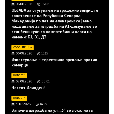
06.08.2026
16:06
ОБЈАВА за отуѓување на градежно земјиште
сопственост на Република Северна
Македонија по пат на електронско јавно
наддавање за изградба на A1-домување во
станбени куќи со компатибилни класи на
намени: Б1, В1, Д3
СООПШТЕНИЈА
06.08.2026
13:15
Известување – терестично прскање против
комарци
НОВОСТИ
02.08.2026
00:01
Честит Илинден!
НОВОСТИ
31.07.2026
14:25
Започна изградба на ул. „3“ во локалната