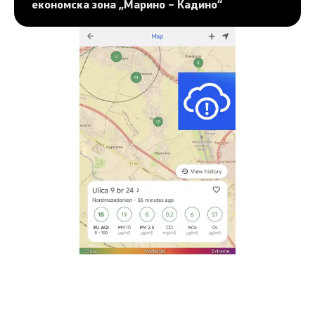
економска зона „Марино – Кадино“