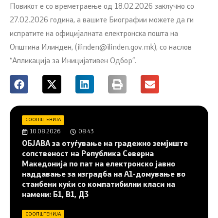
Повикот е со времетраење од 18.02.2026 заклучно со
27.02.2026 година, а вашите Биографии можете да ги
испратите на официјалната електронска пошта на
Општина Илинден, (ilinden@ilinden.gov.mk), со наслов
“Апликација за Иницијативен Одбор”.
СООПШТЕНИЈА
10.08.2026
08:43
ОБЈАВА за отуѓување на градежно земјиште
сопственост на Република Северна
Македонија по пат на електронско јавно
наддавање за изградба на A1-домување во
станбени куќи со компатибилни класи на
намени: Б1, В1, Д3
СООПШТЕНИЈА