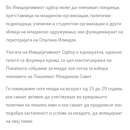
Во Иницијативниот одбор може да членуваат поединци,
претставници на младински организации, политички
подмладоци, ученички и студентски организации и други
облици на младинско здружување, кои функционираат на
територијата на Општина Илинден.
Улогата на Иницијативниот Одбор е еднократна, односно
телото се формира еднаш, со цел конституирање на
Локалното собрание за млади, кое потоа ги избира
членовите на Локалниот Младински Совет.
Ги повикуваме сите млади на возраст од 15 до 29 години,
кои сакаат активно да учествуваат во креирањето
политики на локално ниво и кои сакаат да придонесат кон
подобра застапеност и услови за младите, да аплицираат
на овој повик.