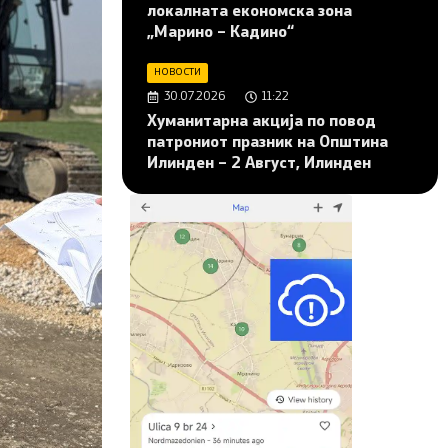
локалната економска зона
„Марино – Кадино“
НОВОСТИ
30.07.2026
11:22
Хуманитарна акција по повод
патрониот празник на Општина
Илинден – 2 Август, Илинден