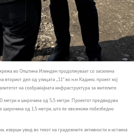
 мрежа во Општина Илинден продолжуваат со засилена
 вториот дел од улицата „11“ во н.м Кадино, проект кој
алитетот на сообраќајната инфраструктура за жителите.
00 метри и широчина од 5,5 метри. Проектот предвидува
 со широчина од 1,5 метри, што ќе овозможи побезбедно
, изврши увид во текот на градежните активности и истакна