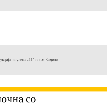
кција на улица „11“ во н.м Кадино
очна со