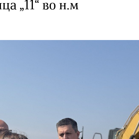
а „11“ во н.м