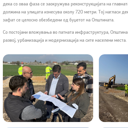
дека со оваа фаза се заокружува реконструкцијата на главнат
должина на улицата изнесува околу 720 метри. Тој нагласи де
зафат се целосно обезбедени од буџетот на Општината.
Со постојани вложувања во патната инфраструктура, Општина
развој, урбанизација и модернизација на сите населени места.