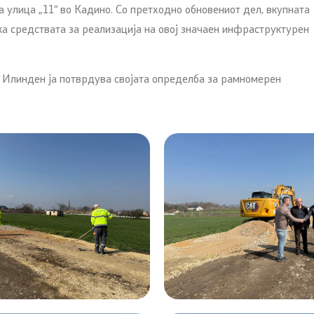
а улица „11“ во Кадино. Со претходно обновениот дел, вкупната
ка средствата за реализација на овој значаен инфраструктурен
 Илинден ја потврдува својата определба за рамномерен