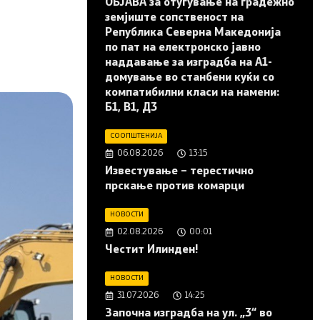
ОБЈАВА за отуѓување на градежно
земјиште сопственост на
Република Северна Македонија
по пат на електронско јавно
наддавање за изградба на A1-
домување во станбени куќи со
компатибилни класи на намени:
Б1, В1, Д3
СООПШТЕНИЈА
06.08.2026
13:15
Известување – терестично
прскање против комарци
НОВОСТИ
02.08.2026
00:01
Честит Илинден!
НОВОСТИ
31.07.2026
14:25
Започна изградба на ул. „3“ во