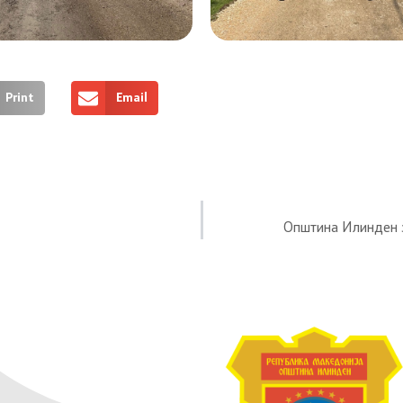
Print
Email
Општина Илинден з