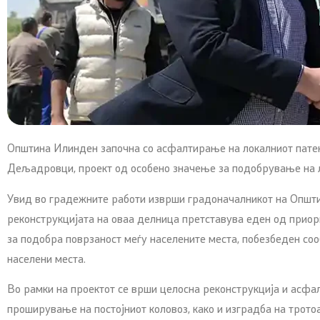
Општина Илинден започна со асфалтирање на локалниот патен
Дељадровци, проект од особено значење за подобрување на л
Увид во градежните работи изврши градоначалникот на Општин
реконструкцијата на оваа делница претставува еден од приор
за подобра поврзаност меѓу населените места, побезбеден соо
населени места.
Во рамки на проектот се врши целосна реконструкција и асфа
проширување на постојниот коловоз, како и изградба на трото