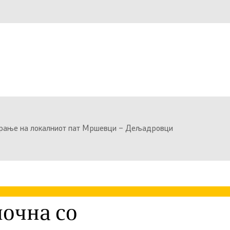
ирање на локалниот пат Мршевци – Дељадровци
очна со