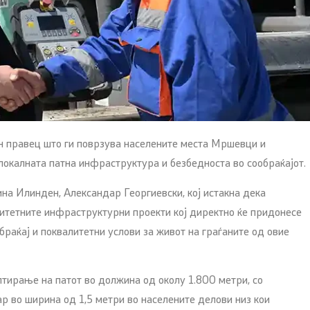
 правец што ги поврзува населените места Мршевци и
окалната патна инфраструктура и безбедноста во сообраќајот.
а Илинден, Александар Георгиевски, кој истакна дека
итетните инфраструктурни проекти кој директно ќе придонесе
браќај и поквалитетни услови за живот на граѓаните од овие
лтирање на патот во должина од околу 1.800 метри, со
ар во ширина од 1,5 метри во населените делови низ кои