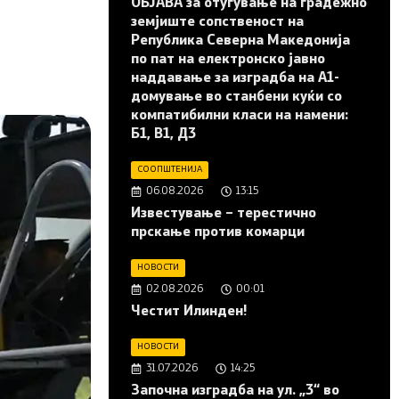
ОБЈАВА за отуѓување на градежно
земјиште сопственост на
Република Северна Македонија
по пат на електронско јавно
наддавање за изградба на A1-
домување во станбени куќи со
компатибилни класи на намени:
Б1, В1, Д3
СООПШТЕНИЈА
06.08.2026
13:15
Известување – терестично
прскање против комарци
НОВОСТИ
02.08.2026
00:01
Честит Илинден!
НОВОСТИ
31.07.2026
14:25
Започна изградба на ул. „3“ во