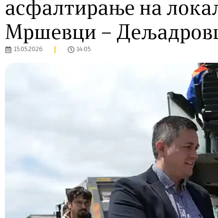
асфалтирање на лока
Мршевци – Дељадров
15.05.2026
14:05