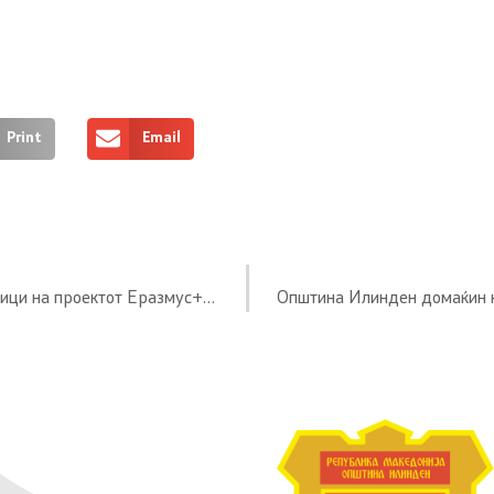
Print
Email
На прием кај градоначалникот на Општина Илинден претставници на проектот Еразмус+ од Шпанија