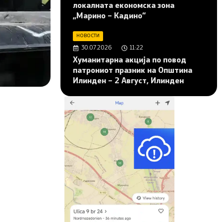
локалната економска зона
„Марино – Кадино“
НОВОСТИ
30.07.2026
11:22
Хуманитарна акција по повод
патрониот празник на Општина
Илинден – 2 Август, Илинден