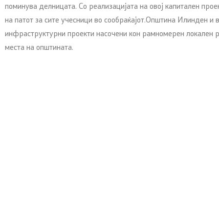
поминува делницата. Со реализацијата на овој капитален про
на патот за сите учесници во сообраќајот.Општина Илинден и
инфраструктурни проекти насочени кон рамномерен локален ра
места на општината.