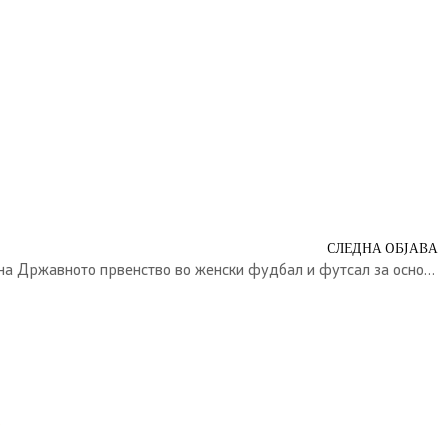
СЛЕДНА ОБЈАВА
Општина Илинден домаќин на Државното првенство во женски фудбал и футсал за основни училишта