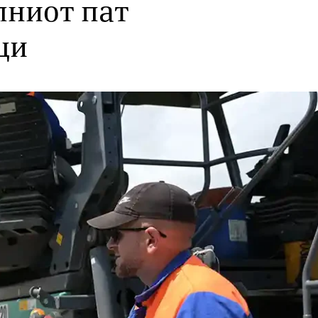
лниот пат
ци