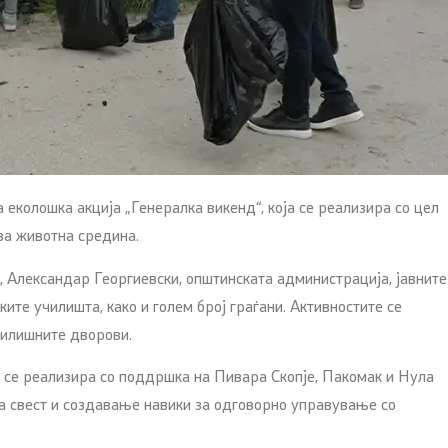
 еколошка акција „Генералка викенд“, која се реализира со цел
ва животна средина.
 Александар Георгиевски, општинската администрација, јавните
ите училишта, како и голем број граѓани. Активностите се
училишните дворови.
а се реализира со поддршка на Пивара Скопје, Пакомак и Нула
та свест и создавање навики за одговорно управување со