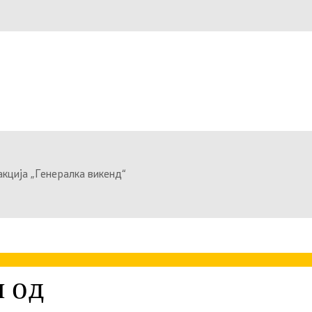
кција „Генералка викенд“
 од