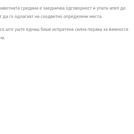
ивотната средина е заедничка одговорност и упати апел до
т да го одлагаат на соодветно определени места.
 со што уште еднаш беше испратена силна порака за важноста
на.