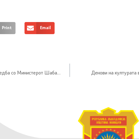
Print
Email
Градоначалникот Александар Георгиевски оствари работна средба со Министерот Шабан Салиу
Денови на културата 