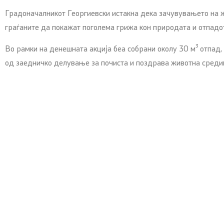
Градоначалникот Георгиевски истакна дека зачувувањето на ж
граѓаните да покажат поголема грижа кон природата и отпадо
Во рамки на денешната акција беа собрани околу 30 м³ отпад,
од заедничко делување за почиста и поздрава животна среди