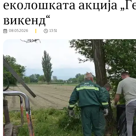
еколошката акција „Г
викенд“
08.05.2026
13:51