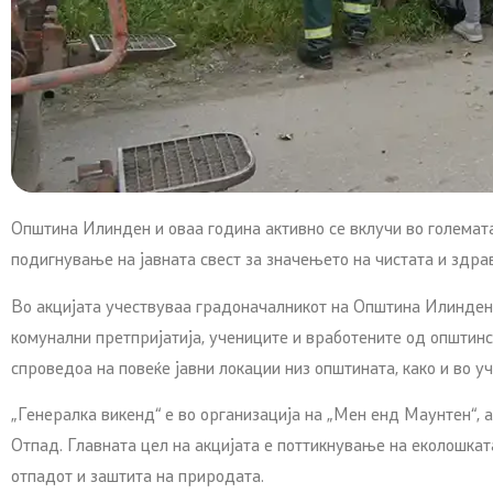
Општина Илинден и оваа година активно се вклучи во големата
подигнување на јавната свест за значењето на чистата и здра
Во акцијата учествуваа градоначалникот на Општина Илинден,
комунални претпријатија, учениците и вработените од општинск
спроведоа на повеќе јавни локации низ општината, како и во 
„Генералка викенд“ е во организација на „Мен енд Маунтен“, 
Отпад. Главната цел на акцијата е поттикнување на еколошка
отпадот и заштита на природата.