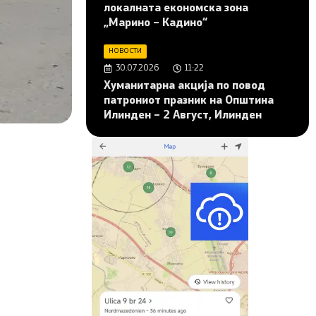
локалната економска зона
„Марино – Кадино“
НОВОСТИ
30.07.2026
11:22
Хуманитарна акција по повод
патрониот празник на Општина
Илинден – 2 Август, Илинден