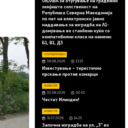
ОБЈАВА за отуѓување на градежно
земјиште сопственост на
Република Северна Македонија
по пат на електронско јавно
наддавање за изградба на A1-
домување во станбени куќи со
компатибилни класи на намени:
Б1, В1, Д3
СООПШТЕНИЈА
06.08.2026
13:15
Известување – терестично
прскање против комарци
НОВОСТИ
02.08.2026
00:01
Честит Илинден!
НОВОСТИ
31.07.2026
14:25
Започна изградба на ул. „3“ во