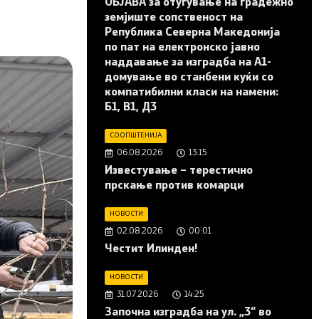
ОБЈАВА за отуѓување на градежно
земјиште сопственост на
Република Северна Македонија
по пат на електронско јавно
наддавање за изградба на A1-
домување во станбени куќи со
компатибилни класи на намени:
Б1, В1, Д3
СООПШТЕНИЈА
06.08.2026
13:15
Известување – терестично
прскање против комарци
НОВОСТИ
02.08.2026
00:01
Честит Илинден!
НОВОСТИ
31.07.2026
14:25
Започна изградба на ул. „3“ во