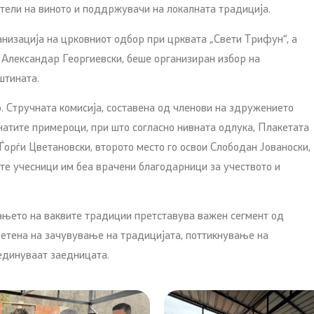
ители на виното и поддржувачи на локалната традиција.
анизација на црковниот одбор при црквата „Свети Трифун“, а
 Александар Георгиевски, беше организиран избор на
штината.
 Стручната комисија, составена од членови на здружението
натите примероци, при што согласно нивната одлука, Плакетата
орѓи Цветановски, второто место го освои Слободан Јованоски,
те учесници им беа врачени благодарници за учеството и
ањето на ваквите традиции претставува важен сегмент од
ветена на зачувување на традицијата, поттикнување на
единуваат заедницата.