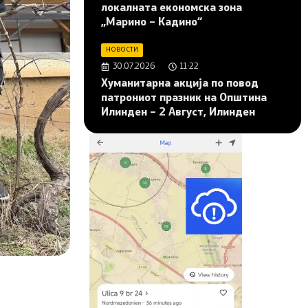
локалната економска зона
„Марино – Кадино“
НОВОСТИ
30.07.2026
11:22
Хуманитарна акција по повод
патрониот празник на Општина
Илинден – 2 Август, Илинден