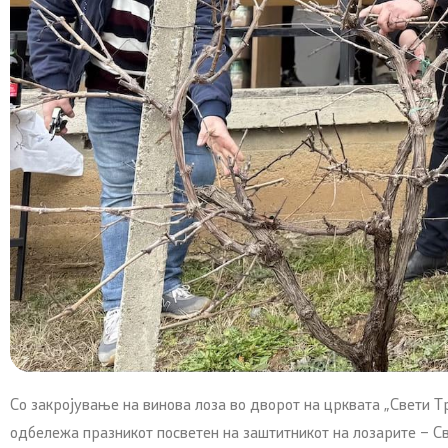
Со закројување на винова лоза во дворот на црквата „Свети 
одбележа празникот посветен на заштитникот на лозарите – Св