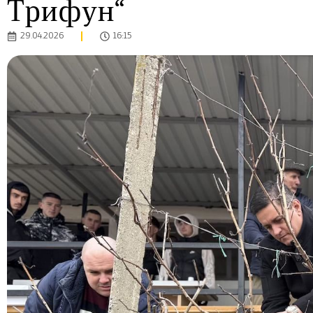
Трифун“
29.04.2026
16:15