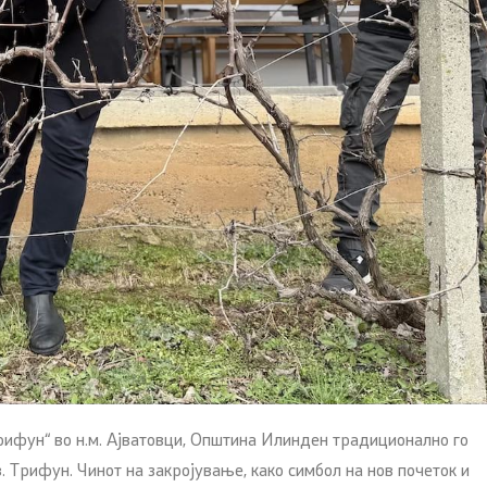
Трифун“ во н.м. Ајватовци, Општина Илинден традиционално го
. Трифун. Чинот на закројување, како симбол на нов почеток и