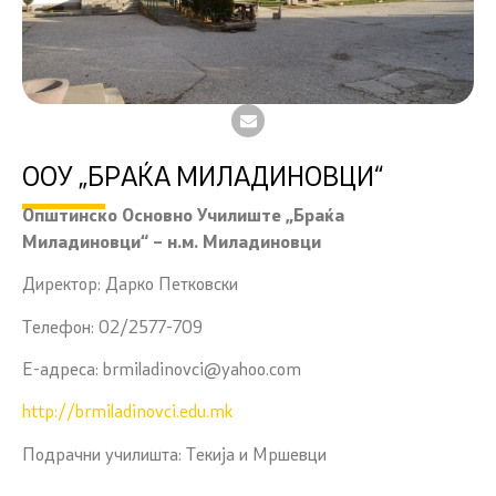
ООУ „БРАЌА МИЛАДИНОВЦИ“
Општинско Основно Училиште „Браќа
Миладиновци“ – н.м. Миладиновци
Директор: Дарко Петковски
Телефон: 02/2577-709
Е-адреса: brmiladinovci@yahoo.com
http://brmiladinovci.edu.mk
Подрачни училишта: Текија и Мршевци