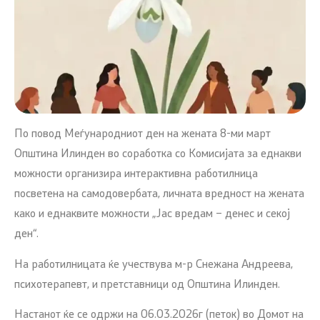
По повод Меѓународниот ден на жената 8-ми март
Општина Илинден во соработка со Комисијата за еднакви
можности организира интерактивна работилница
посветена на самодовербата, личната вредност на жената
како и еднаквите можности „Јас вредам – денес и секој
ден“.
На работилницата ќе учествува м-р Снежана Андреева,
психотерапевт, и претставници од Општина Илинден.
Настанот ќе се одржи на 06.03.2026г (петок) во Домот на