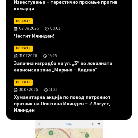
Известување – терестично прскање против
комарци
НОВОСТИ
02.08.2026
00:01
Честит Илинден!
НОВОСТИ
31.07.2026
14:25
Започна изградба на ул. „3“ во локалната
економска зона „Марино – Кадино“
НОВОСТИ
30.07.2026
11:22
Хуманитарна акција по повод патрониот
празник на Општина Илинден – 2 Август,
Илинден