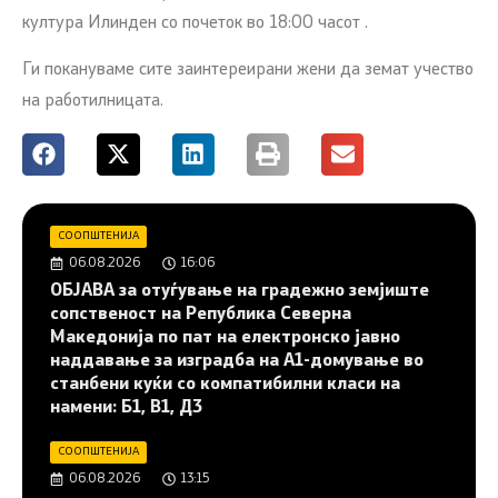
култура Илинден со почеток во 18:00 часот .
Ги покануваме сите заинтереирани жени да земат учество
на работилницата.
СООПШТЕНИЈА
06.08.2026
16:06
ОБЈАВА за отуѓување на градежно земјиште
сопственост на Република Северна
Македонија по пат на електронско јавно
наддавање за изградба на A1-домување во
станбени куќи со компатибилни класи на
намени: Б1, В1, Д3
СООПШТЕНИЈА
06.08.2026
13:15