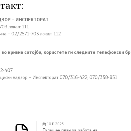
такт:
ДЗОР – ИНСПЕКТОРАТ
703 локал: 111
ина – 02/2571-703 локал: 112
и во кризна сотојба, користете ги следните телефонски бр
92-407
кциски надзор – Инспекторат 070/316-422; 070/358-851
10.11.2025
Годишен план за работа на