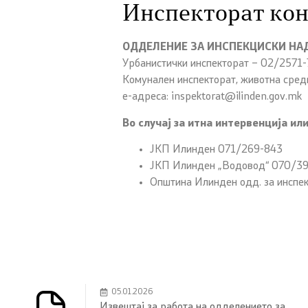
Инспекторат кон
ОДДЕЛЕНИE ЗА ИНСПЕКЦИСКИ НА
Урбанистички инспекторат – 02/2571-
Комунален инспекторат, животна сред
е-адреса: inspektorat@ilinden.gov.mk
Во случај за итна интервенција ил
ЈКП Илинден 071/269-843
ЈКП Илинден „Водовод“ 070/3
Општина Илинден одд. за инспе
05.01.2026
Извештај за работа на одделението за