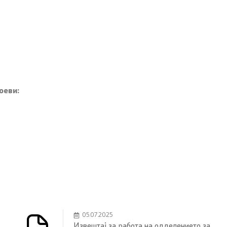
оеви:
05.07.2025
Извештај за работа на одделението за