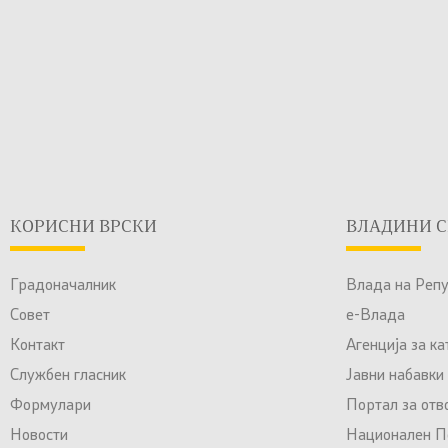
КОРИСНИ ВРСКИ
ВЛАДИНИ С
Градоначалник
Влада на Реп
Совет
е-Влада
Контакт
Агенција за к
Службен гласник
Јавни набавки
Формулари
Портал за отв
Новости
Национален По