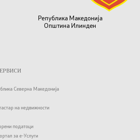
Република Македонија
Општина Илинден
ЕРВИСИ
ублика Северна Македонија
атастар на недвижности
орени податоци
ртал за е-Услуги