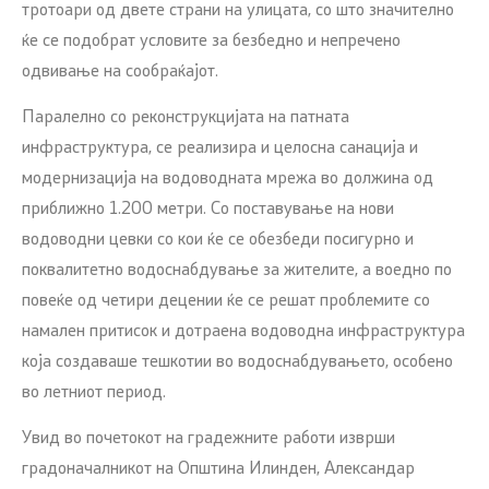
тротоари од двете страни на улицата, со што значително
ќе се подобрат условите за безбедно и непречено
одвивање на сообраќајот.
Паралелно со реконструкцијата на патната
инфраструктура, се реализира и целосна санација и
модернизација на водоводната мрежа во должина од
приближно 1.200 метри. Со поставување на нови
водоводни цевки со кои ќе се обезбеди посигурно и
поквалитетно водоснабдување за жителите, а воедно по
повеќе од четири децении ќе се решат проблемите со
намален притисок и дотраена водоводна инфраструктура
која создаваше тешкотии во водоснабдувањето, особено
во летниот период.
Увид во почетокот на градежните работи изврши
градоначалникот на Општина Илинден, Александар