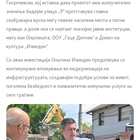
Георгиевски, кој истакна дека проектот има исклучително
значење бидејќи улица „9“ претставува главна
сообраќајна врска меѓу повеќе населени места и патни
правци, а долж неа се наоѓаат значајни јавни институции,
меѓу кои Општината, ООУ „Гоце Делчев“ и Домот на
култура „Илинден“.
Со оваа инвестиција Општина Илинден продолжува со
континуирано вложување во модернизација на
инфраструктурата, создавајќи подобри услови за живот,
поголема безбедност и поквалитетни комунални услуги за
сите граѓани.