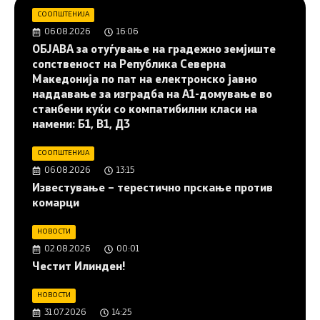
СООПШТЕНИЈА
06.08.2026
16:06
ОБЈАВА за отуѓување на градежно земјиште
сопственост на Република Северна
Македонија по пат на електронско јавно
наддавање за изградба на A1-домување во
станбени куќи со компатибилни класи на
намени: Б1, В1, Д3
СООПШТЕНИЈА
06.08.2026
13:15
Известување – терестично прскање против
комарци
НОВОСТИ
02.08.2026
00:01
Честит Илинден!
НОВОСТИ
31.07.2026
14:25