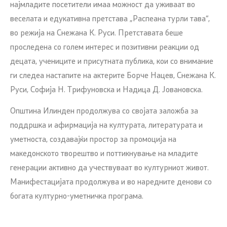
најмладите посетители имаа можност да уживаат во
веселата и едукативна претстава „Распеана турли тава“,
во режија на Снежана К. Руси. Претставата беше
проследена со голем интерес и позитивни реакции од
децата, учениците и присутната публика, кои со внимание
ги следеа настапите на актерите Борче Нацев, Снежана К.
Руси, Софија Н. Трифуновска и Надица Д. Јовановска.
Општина Илинден продолжува со својата заложба за
поддршка и афирмација на културата, литературата и
уметноста, создавајќи простор за промоција на
македонското творештво и поттикнување на младите
генерации активно да учествуваат во културниот живот.
Манифестацијата продолжува и во наредните денови со
богата културно-уметничка програма.