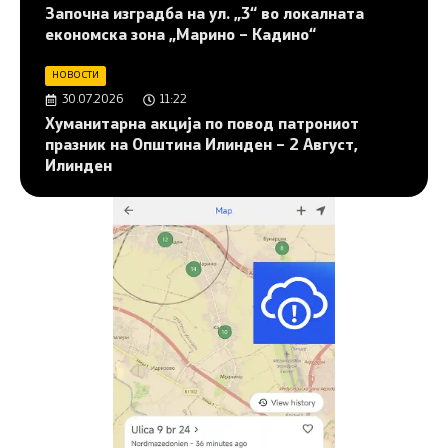
Започна изградба на ул. „3“ во локалната
економска зона „Марино – Кадино“
НОВОСТИ
30.07.2026
11:22
Хуманитарна акција по повод патрониот
празник на Општина Илинден – 2 Август,
Илинден