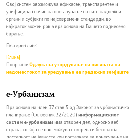
Овој систем овозможува ефикасен, транспарентен и
унифициран начин на постапување на сите надлежни
органи и субјекти по најсовремени стандарди, во
најкраток можен рок а врз основа на Вашето поднесено
барање.
Екстерен линк
Кликај
Поврзано:
Одлука за утврдување на висината на
надоместокот за уредување на градежно земјиште
е-Урбанизам
Врз основа на член 37 став 5 од Законот за урбанистичко
планирање (Сл. весник 32/2020)
информацискиот
систем е-урбанизам
има отворен дел, односно веб
страна, со која се овозможува отворена и бесплатна
достапност на јавноста кон постапката за донесување на