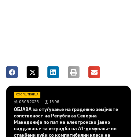
СООПШТЕНИЈА
06.08.2026
16:06
ОБЈАВА за отуѓување на градежно земјиште
сопственост на Република Северна
Македонија по пат на електронско јавно
наддавање за изградба на A1-домување во
станбени куќи со компатибилни класи на