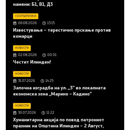
намени: Б1, В1, Д3
СООПШТЕНИЈА
06.08.2026
13:15
Известување – терестично прскање против
комарци
НОВОСТИ
02.08.2026
00:01
Честит Илинден!
НОВОСТИ
31.07.2026
14:25
Започна изградба на ул. „3“ во локалната
економска зона „Марино – Кадино“
НОВОСТИ
30.07.2026
11:22
Хуманитарна акција по повод патрониот
празник на Општина Илинден – 2 Август,