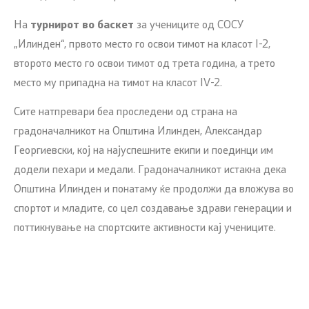
На
турнирот во баскет
за учениците од СОСУ
„Илинден“, првото место го освои тимот на класот I-2,
второто место го освои тимот од трета година, а трето
место му припадна на тимот на класот IV-2.
Сите натпревари беа проследени од страна на
градоначалникот на Општина Илинден, Александар
Георгиевски, кој на најуспешните екипи и поединци им
додели пехари и медали. Градоначалникот истакна дека
Општина Илинден и понатаму ќе продолжи да вложува во
спортот и младите, со цел создавање здрави генерации и
поттикнување на спортските активности кај учениците.