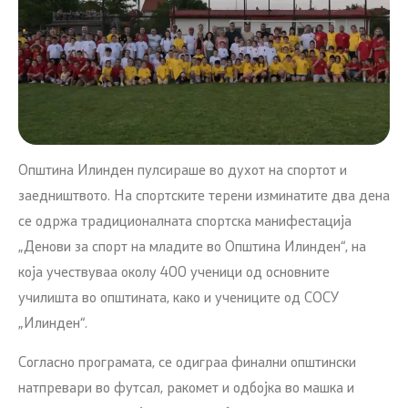
Општина Илинден пулсираше во духот на спортот и
заедништвото. На спортските терени изминатите два дена
се одржа традиционалната спортска манифестација
„Денови за спорт на младите во Општина Илинден“, на
која учествуваа околу 400 ученици од основните
училишта во општината, како и учениците од СОСУ
„Илинден“.
Согласно програмата, се одиграа финални општински
натпревари во футсал, ракомет и одбојка во машка и