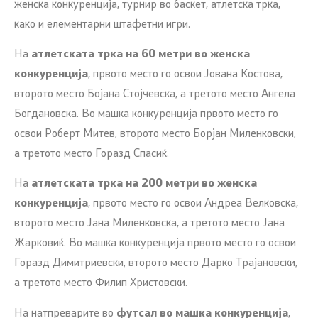
женска конкуренција, турнир во баскет, атлетска трка,
како и елементарни штафетни игри.
На
атлетската трка на 60 метри во женска
конкуренција
, првото место го освои Јована Костова,
второто место Бојана Стојчевска, а третото место Ангела
Богдановска. Во машка конкуренција првото место го
освои Роберт Митев, второто место Борјан Миленковски,
а третото место Горазд Спасиќ.
На
атлетската трка на 200 метри во женска
конкуренција
, првото место го освои Андреа Велковска,
второто место Јана Миленковска, а третото место Јана
Жарковиќ. Во машка конкуренција првото место го освои
Горазд Димитриевски, второто место Дарко Трајановски,
а третото место Филип Христовски.
На натпреварите во
футсал во машка конкуренција
,