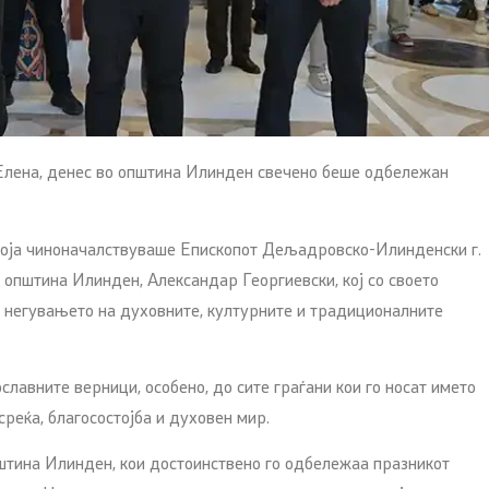
 Елена, денес во општина Илинден свечено беше одбележан
о која чиноначалствуваше Епископот Дељадровско-Илинденски г.
 општина Илинден, Александар Георгиевски, кој со своето
 негувањето на духовните, културните и традиционалните
лавните верници, особено, до сите граѓани кои го носат името
среќа, благосостојба и духовен мир.
пштина Илинден, кои достоинствено го одбележаа празникот