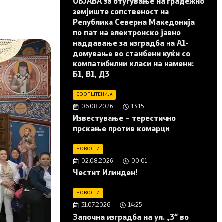
ОБЈАВА за отуѓување на градежно
земјиште сопственост на
Република Северна Македонија
по пат на електронско јавно
наддавање за изградба на A1-
домување во станбени куќи со
компатибилни класи на намени:
Б1, В1, Д3
СООПШТЕНИЈА
06.08.2026
13:15
Известување – терестично
прскање против комарци
НОВОСТИ
02.08.2026
00:01
Честит Илинден!
НОВОСТИ
31.07.2026
14:25
Започна изградба на ул. „3“ во