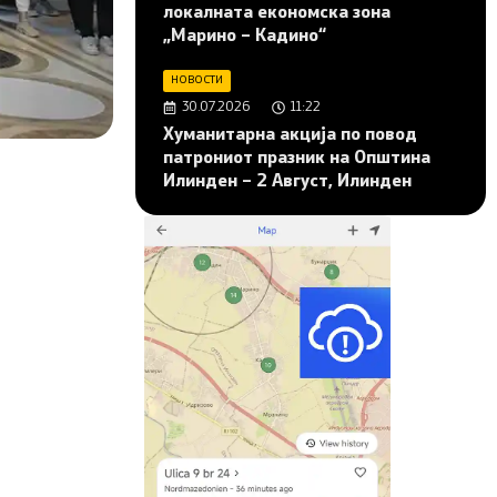
локалната економска зона
„Марино – Кадино“
НОВОСТИ
30.07.2026
11:22
Хуманитарна акција по повод
патрониот празник на Општина
Илинден – 2 Август, Илинден