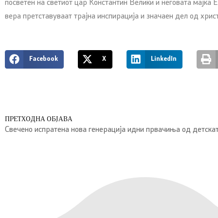
посветен на светиот цар Константин Велики и неговата мајка Е
вера претставуваат трајна инспирација и значаен дел од хрис
Facebook
X
LinkedIn
ПРЕТХОДНА ОБЈАВА
Свечено испратена нова генерација идни првачиња од детска