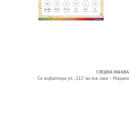
СЛЕДНА ОБЈАВА
Се асфалтира ул. „111“ во м.в Јака – Марино