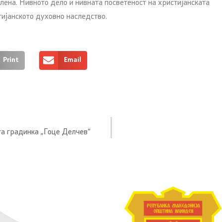
лена. Нивното дело и нивната посветеност на христијанската
тијанското духовно наследство.
Print
Email
та градинка „Гоце Делчев“