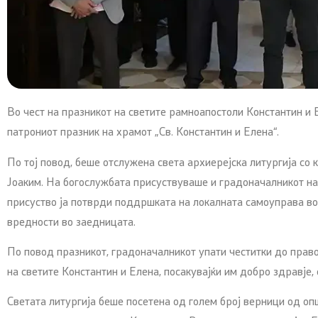
Во чест на празникот на светите рамноапостоли Константин и
патрониот празник на храмот „Св. Константин и Елена“.
По тој повод, беше отслужена света архиерејска литургија с
Јоаким. На богослужбата присуствуваше и градоначалникот на
присуство ја потврди поддршката на локалната самоуправа во
вредности во заедницата.
По повод празникот, градоначалникот упати честитки до правос
на светите Константин и Елена, посакувајќи им добро здравје, 
Светата литургија беше посетена од голем број верници од о