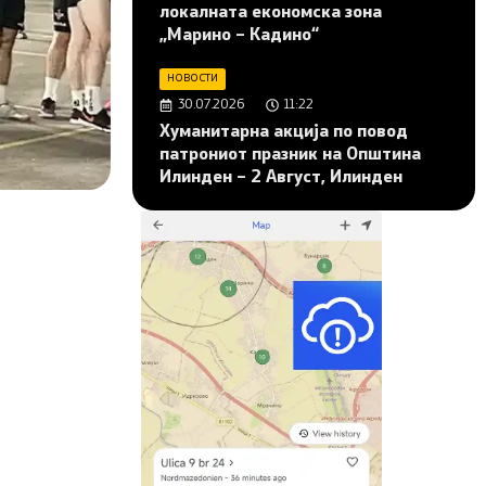
локалната економска зона
„Марино – Кадино“
НОВОСТИ
30.07.2026
11:22
Хуманитарна акција по повод
патрониот празник на Општина
Илинден – 2 Август, Илинден