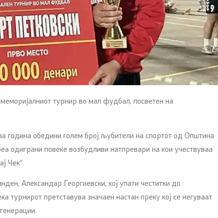
меморијалниот турнир во мал фудбал, посветен на
ваа година обедини голем број љубители на спортот од Општина
беа одиграни повеќе возбудливи натпревари на кои учествуваа
ј Чек“.
ден, Александар Георгиевски, кој упати честитки до
ка турнирот претставува значаен настан преку кој се негуваат
 генерации.