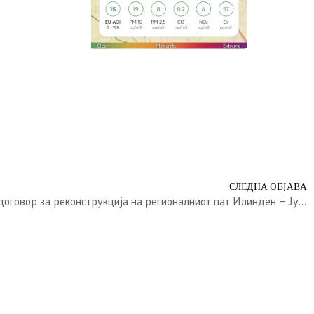
СЛЕДНА ОБЈАВА
Општина Илинден потпиша договор за реконструкција на регионалниот пат Илинден – Јурумлери