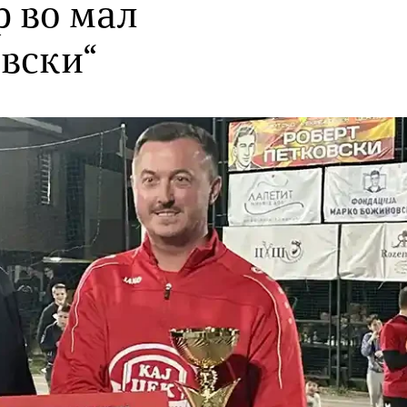
 во мал
вски“