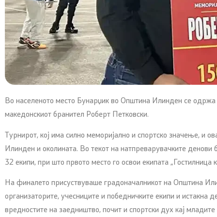
Во населеното место Бунарџик во Општина Илинден се одржа 
македонскиот бранител Роберт Петковски.
Турнирот, кој има силно меморијално и спортско значење, и о
Илинден и околината. Во текот на натпреварувачките денови 
32 екипи, при што првото место го освои екипата „Гостилница ка
На финалето присуствуваше градоначалникот на Општина Илин
организаторите, учесниците и победничките екипи и истакна де
вредностите на заедништво, почит и спортски дух кај младите