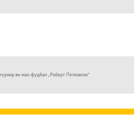
турнир во мал фудбал „Роберт Петковски“
а