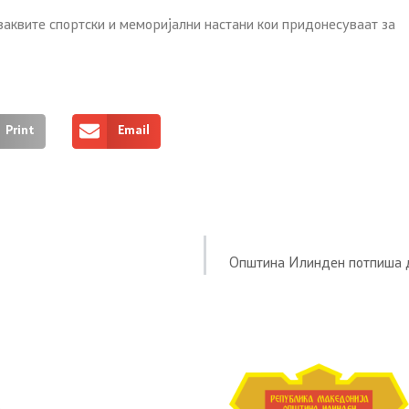
аквите спортски и меморијални настани кои придонесуваат за
Print
Email