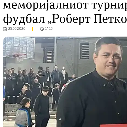
меморијалниот турнир
фудбал „Роберт Петко
25.05.2026
14:13