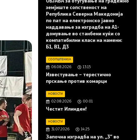
ОБЈАВА за отуѓување на градежно
земјиште сопственост на
Република Северна Македонија
по пат на електронско јавно
наддавање за изградба на A1-
домување во станбени куќи со
компатибилни класи на намени:
Б1, В1, Д3
СООПШТЕНИЈА
06.08.2026
13:15
Известување – терестично
прскање против комарци
НОВОСТИ
02.08.2026
00:01
Честит Илинден!
НОВОСТИ
31.07.2026
14:25
Започна изградба на ул. „3“ во