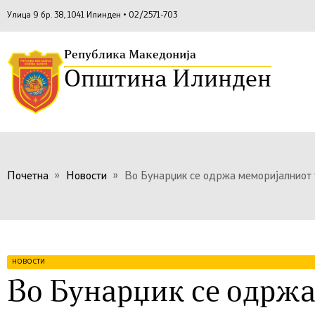
Улица 9 бр. 38, 1041 Илинден • 02/2571-703
Република Македонија
Општина Илинден
Почетна
»
Новости
»
Во Бунарџик се одржа меморијалниот 
НОВОСТИ
Во Бунарџик се одрж