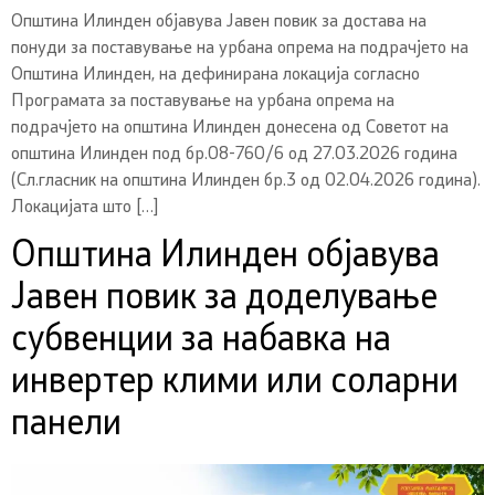
Општина Илинден објавува Јавен повик за достава на
понуди за поставување на урбана опрема на подрачјето на
Општина Илинден, на дефиниранa локациja согласно
Програмата за поставување на урбана опрема на
подрачјето на општина Илинден донесена од Советот на
општина Илинден под бр.08-760/6 од 27.03.2026 година
(Сл.гласник на општина Илинден бр.3 од 02.04.2026 година).
Локацијата што […]
Oпштина Илинден објавува
Јавен повик за доделување
субвенции за набавка на
инвертер клими или соларни
панели