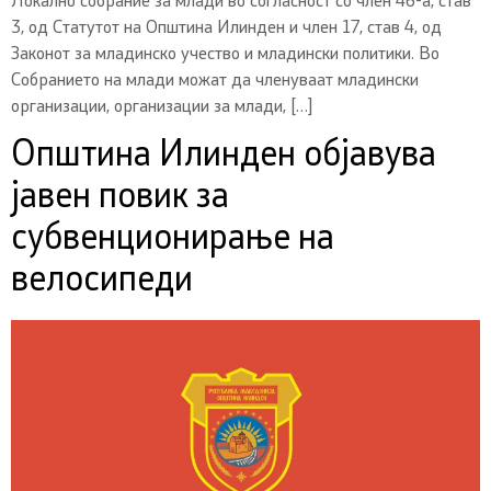
Локално собрание за млади во согласност со член 46-а, став
3, од Статутот на Општина Илинден и член 17, став 4, од
Законот за младинско учество и младински политики. Во
Собранието на млади можат да членуваат младински
организации, организации за млади, […]
Општина Илинден објавува
јавен повик за
субвенционирање на
велосипеди