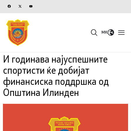
MK
И годинава најуспешните
спортисти ќе добијат
финансиска поддршка од
Општина Илинден