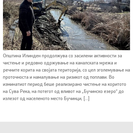
Општина Илинден продолжува со засилени активности за
чистење и редовно одржување на каналската мрежа и
речните корита на својата територија, со цел зголемување на
проточноста и намалување на ризикот од поплави. Во
изминатиот период беше реализирано чистење на коритото
на Сува Река, на потегот од вливот на „Бучинско езеро“ до
излезот од населеното место Бучинци, […]