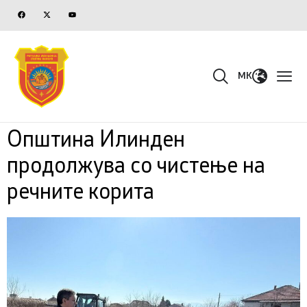
MK
Општина Илинден
продолжува со чистење на
речните корита