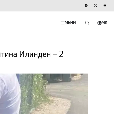
МЕНИ
MK
штина Илинден – 2