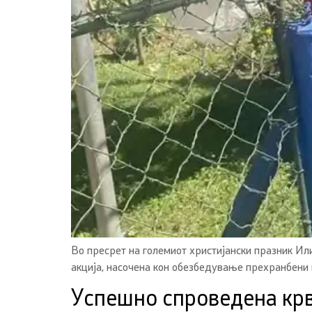
Во пресрет на големиот христијански празник И
акција, насочена кон обезбедување прехранбени и
Успешно спроведена кр