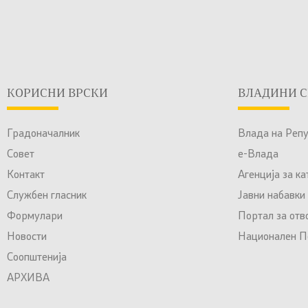
КОРИСНИ ВРСКИ
ВЛАДИНИ С
Градоначалник
Влада на Реп
Совет
е-Влада
Контакт
Агенција за к
Службен гласник
Јавни набавки
Формулари
Портал за отв
Новости
Национален По
Соопштенија
АРХИВА