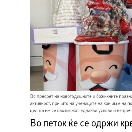
Во пресрет на новогодишните и божиќните празн
активност, при што на учениците на кои им е нај
цел да им се овозможат еднакви услови и непреч
Во петок ќе се одржи кр