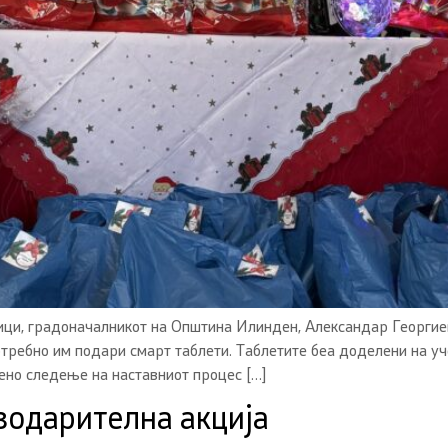
ици, градоначалникот на Општина Илинден, Александар Георгие
потребно им подари смарт таблети. Таблетите беа доделени на у
ено следење на наставниот процес […]
водарителна акција