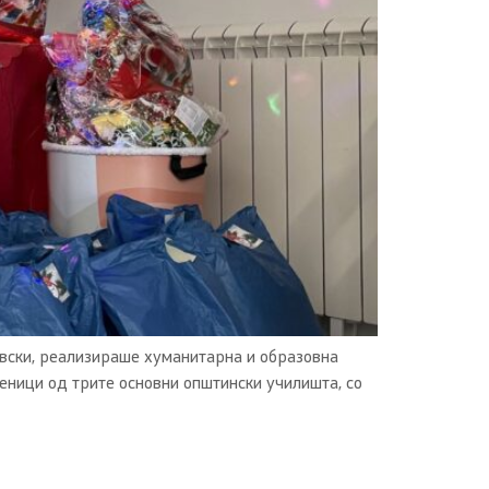
вски, реализираше хуманитарна и образовна
ченици од трите основни општински училишта, со