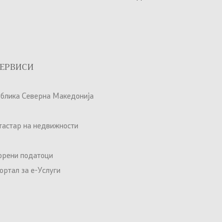
ЕРВИСИ
ублика Северна Македонија
атастар на недвижности
орени податоци
ртал за е-Услуги