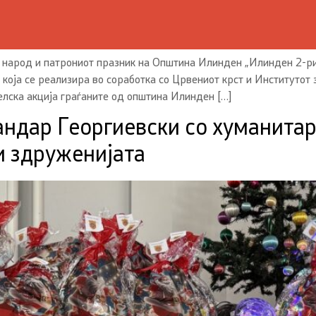
 народ и патрониот празник на Општина Илинден „Илинден 2-р
која се реализира во соработка со Црвениот крст и Институтот
лска акција граѓаните од општина Илинден […]
ндар Георгиевски со хуманитар
и здруженијата