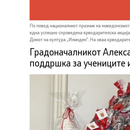
По повод националниот празник на македонскиот
една успешно спроведена крводарителска акција 
Домот на култура „Илинден”. На оваа крводарите
Градоначалникот Алекса
поддршка за учениците 