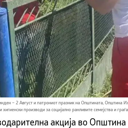
линден – 2 Август и патрониот празник на Општината, Општина 
 хигиенски производи за социјално ранливите семејства и граѓа
водарителна акција во Општина