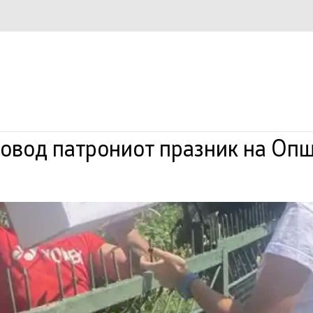
повод патрониот празник на Оп