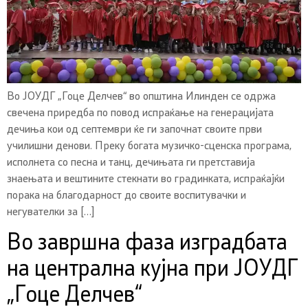
Во ЈОУДГ „Гоце Делчев“ во општина Илинден се одржа
свечена приредба по повод испраќање на генерацијата
дечиња кои од септември ќе ги започнат своите први
училишни денови. Преку богата музичко-сценска програма,
исполнета со песна и танц, дечињата ги претставија
знаењата и вештините стекнати во градинката, испраќајќи
порака на благодарност до своите воспитувачки и
негувателки за […]
Во завршна фаза изградбата
на централна кујна при ЈОУДГ
„Гоце Делчев“