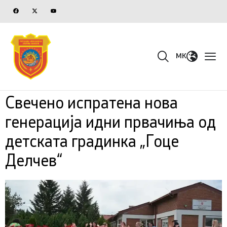
MK
Свечено испратена нова
генерација идни првачиња од
детската градинка „Гоце
Делчев“